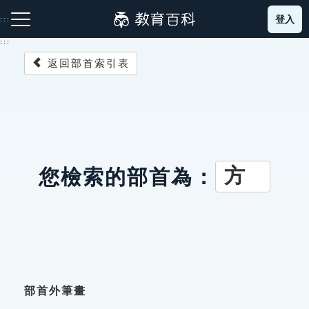
跳
登入
:::
到
主
:::
要
返回部首索引表
內
容
注音索引圖示
筆畫索引圖示
部首索引表圖示
方
您檢索的部首為：
網站導覽
生字詞彙表
成語故事
部首外筆畫