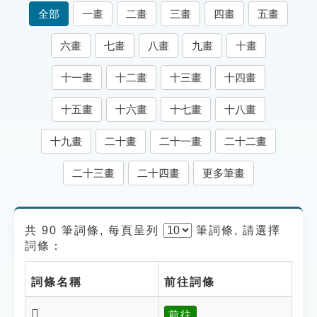
索引選單
全部
一畫
二畫
三畫
四畫
五畫
知識索引
六畫
七畫
八畫
九畫
十畫
單字索引
十一畫
十二畫
十三畫
十四畫
生命大百科索引
十五畫
十六畫
十七畫
十八畫
遊戲專區
十九畫
二十畫
二十一畫
二十二畫
教學應用
二十三畫
二十四畫
更多筆畫
貓頭鷹博士
共 90 筆詞條, 每頁呈列
筆
詞條, 請選擇
詞條：
詞條名稱
前往詞條
𣄔
前往