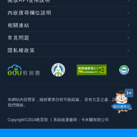
開放API使用說明
內嵌搜尋欄位說明
相關連結
常見問題
隱私權政策
本網站內容豐富，雖經審查仍有可能疏漏，
若有欠妥之處，請隨時與
我們聯絡。
貓頭鷹博士
Copyright©2014教育部
丨系統維運廠商：卡米爾有限公司
本站建議最佳瀏覽器版本為
Chrome 63+、Firefox57+、Edge79+及