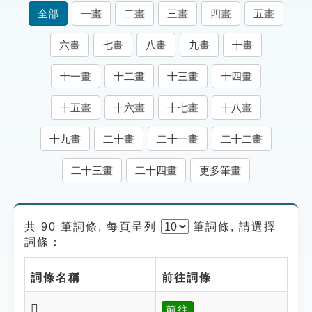
索引選單
全部
一畫
二畫
三畫
四畫
五畫
知識索引
六畫
七畫
八畫
九畫
十畫
單字索引
十一畫
十二畫
十三畫
十四畫
生命大百科索引
十五畫
十六畫
十七畫
十八畫
遊戲專區
十九畫
二十畫
二十一畫
二十二畫
教學應用
二十三畫
二十四畫
更多筆畫
貓頭鷹博士
共 90 筆詞條, 每頁呈列
筆
詞條, 請選擇
詞條：
詞條名稱
前往詞條
𣄔
前往