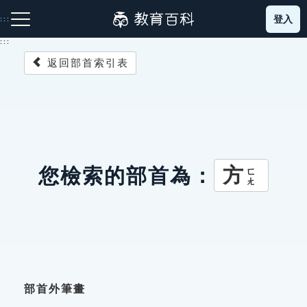
跳
登入
:::
到
主
:::
要
返回部首索引表
內
容
注音索引圖示
筆畫索引圖示
部首索引表圖示
方
您檢索的部首為：
ㄈㄤ
網站導覽
生字詞彙表
成語故事
部首外筆畫