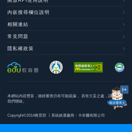
開放API使用說明
內嵌搜尋欄位說明
相關連結
常見問題
隱私權政策
本網站內容豐富，雖經審查仍有可能疏漏，
若有欠妥之處，請隨時與
我們聯絡。
貓頭鷹博士
Copyright©2014教育部
丨系統維運廠商：卡米爾有限公司
本站建議最佳瀏覽器版本為
Chrome 63+、Firefox57+、Edge79+及