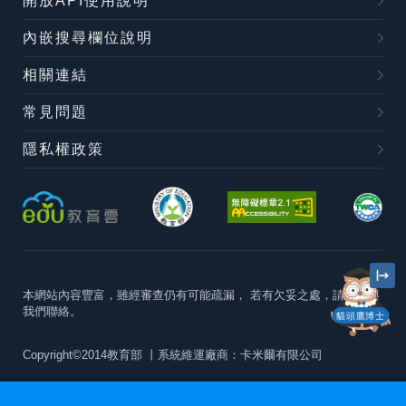
開放API使用說明
內嵌搜尋欄位說明
相關連結
常見問題
隱私權政策
本網站內容豐富，雖經審查仍有可能疏漏，
若有欠妥之處，請隨時與
我們聯絡。
貓頭鷹博士
Copyright©2014教育部
丨系統維運廠商：卡米爾有限公司
本站建議最佳瀏覽器版本為
Chrome 63+、Firefox57+、Edge79+及