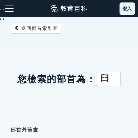
跳
登入
:::
到
主
:::
要
返回部首索引表
內
容
注音索引圖示
筆畫索引圖示
部首索引表圖示
臼
您檢索的部首為：
網站導覽
生字詞彙表
成語故事
部首外筆畫