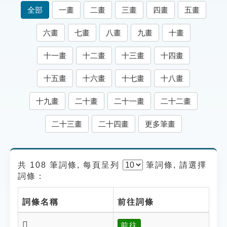
索引選單
全部
一畫
二畫
三畫
四畫
五畫
知識索引
六畫
七畫
八畫
九畫
十畫
單字索引
十一畫
十二畫
十三畫
十四畫
生命大百科索引
十五畫
十六畫
十七畫
十八畫
遊戲專區
十九畫
二十畫
二十一畫
二十二畫
教學應用
二十三畫
二十四畫
更多筆畫
貓頭鷹博士
共 108 筆詞條, 每頁呈列
筆
詞條, 請選擇
詞條：
詞條名稱
前往詞條
𦦓
前往