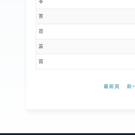
苓
苔
苕
苖
苗
最前頁
前