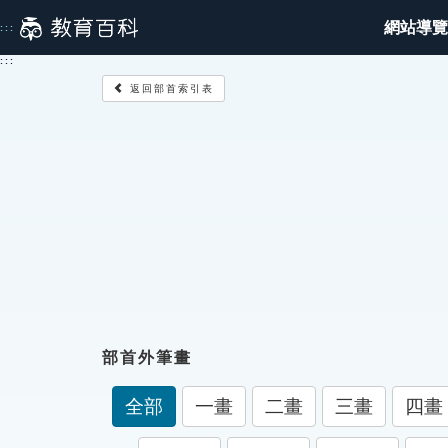
跳
網站導覽
:::
到
主
:::
要
返回部首索引表
內
容
部首外筆畫
全部
一畫
二畫
三畫
四畫