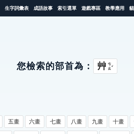
生字詞彙表
成語故事
索引選單
遊戲專區
教學應用
貓
艸
您檢索的部首為：
ㄘㄠˇ
五畫
六畫
七畫
八畫
九畫
十畫