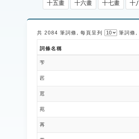
十五畫
十六畫
十七畫
十
共 2084 筆詞條, 每頁呈列
筆
詞條,
詞條名稱
苄
苉
苊
苑
苒