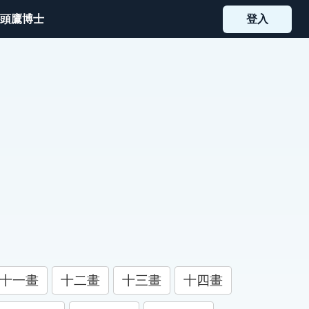
頭鷹博士
登入
十一畫
十二畫
十三畫
十四畫