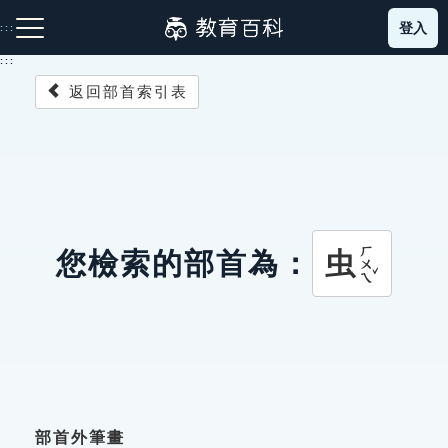
跳
登入
:::
到
主
:::
要
返回部首索引表
內
容
注音索引圖示
筆畫索引圖示
部首索引表圖示
ㄏㄨㄟˇ
虫
您檢索的部首為：
網站導覽
生字詞彙表
成語故事
部首外筆畫