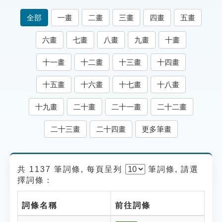
索引選單
全部
一畫
二畫
三畫
四畫
五畫
知識索引
六畫
七畫
八畫
九畫
十畫
單字索引
十一畫
十二畫
十三畫
十四畫
生命大百科索引
十五畫
十六畫
十七畫
十八畫
遊戲專區
十九畫
二十畫
二十一畫
二十二畫
教學應用
二十三畫
二十四畫
更多筆畫
貓頭鷹博士
共 1137 筆詞條, 每頁呈列
筆
詞條, 請選
擇詞條：
詞條名稱
前往詞條