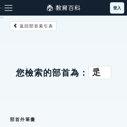
跳
登入
:::
到
主
:::
要
返回部首索引表
內
容
注音索引圖示
筆畫索引圖示
部首索引表圖示
辵
您檢索的部首為：
網站導覽
生字詞彙表
成語故事
部首外筆畫