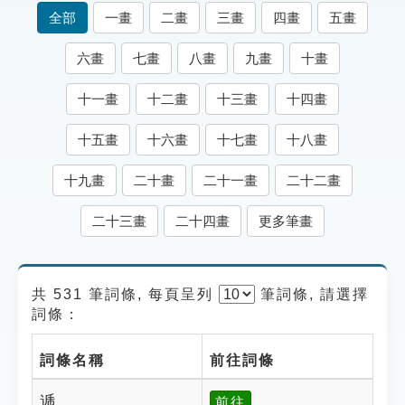
索引選單
全部
一畫
二畫
三畫
四畫
五畫
知識索引
六畫
七畫
八畫
九畫
十畫
單字索引
十一畫
十二畫
十三畫
十四畫
生命大百科索引
十五畫
十六畫
十七畫
十八畫
遊戲專區
十九畫
二十畫
二十一畫
二十二畫
教學應用
二十三畫
二十四畫
更多筆畫
貓頭鷹博士
共 531 筆詞條, 每頁呈列
筆
詞條, 請選擇
詞條：
詞條名稱
前往詞條
逓
前往