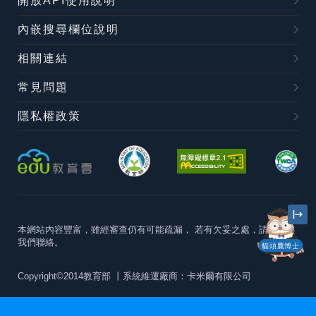
開放API使用說明
內嵌搜尋欄位說明
相關連結
常見問題
隱私權政策
本網站內容豐富，雖經審查仍有可能疏漏，
若有欠妥之處，請隨時與
我們聯絡。
貓頭鷹博士
Copyright©2014教育部
丨系統維運廠商：卡米爾有限公司
本站建議最佳瀏覽器版本為
Chrome 63+、Firefox57+、Edge79+及