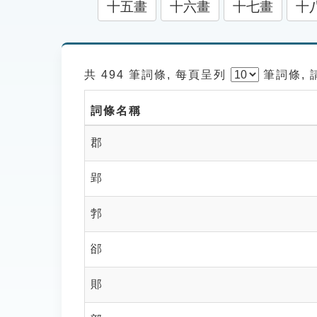
十五畫
十六畫
十七畫
十
共 494 筆詞條, 每頁呈列
筆
詞條,
詞條名稱
郡
郢
郣
郤
郥