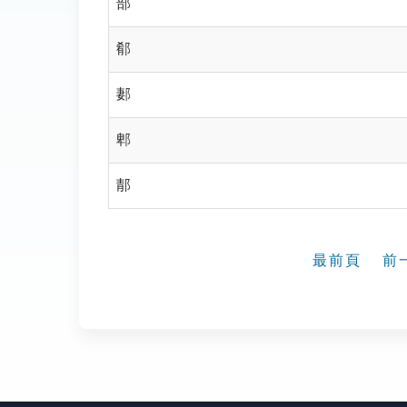
部
郩
郪
郫
郬
最前頁
前