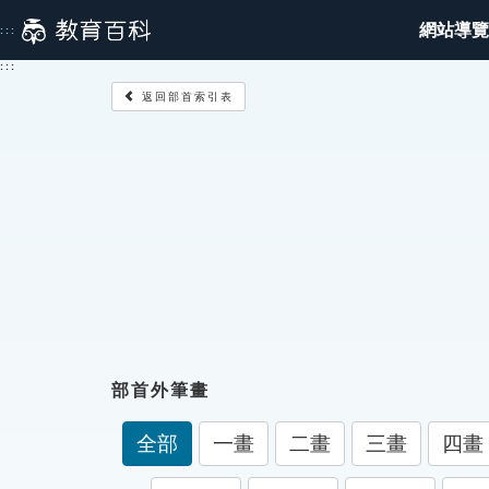
跳
網站導覽
:::
到
主
:::
要
返回部首索引表
內
容
部首外筆畫
全部
一畫
二畫
三畫
四畫