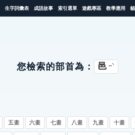
生字詞彙表
成語故事
索引選單
遊戲專區
教學應用
貓
邑
您檢索的部首為：
ㄧˋ
五畫
六畫
七畫
八畫
九畫
十畫