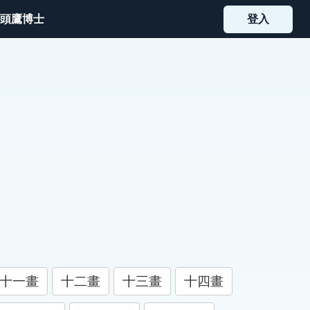
頭鷹博士
登入
十一畫
十二畫
十三畫
十四畫