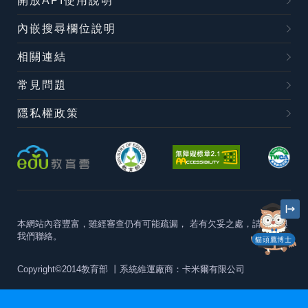
開放API使用說明
內嵌搜尋欄位說明
相關連結
常見問題
隱私權政策
本網站內容豐富，雖經審查仍有可能疏漏，
若有欠妥之處，請隨時與
我們聯絡。
貓頭鷹博士
Copyright©2014教育部
丨系統維運廠商：卡米爾有限公司
本站建議最佳瀏覽器版本為
Chrome 63+、Firefox57+、Edge79+及