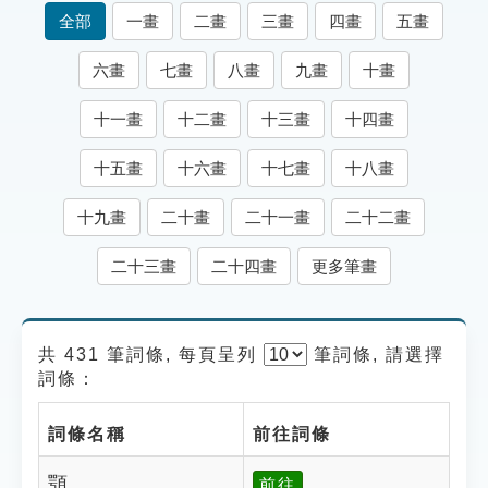
索引選單
全部
一畫
二畫
三畫
四畫
五畫
知識索引
六畫
七畫
八畫
九畫
十畫
單字索引
十一畫
十二畫
十三畫
十四畫
生命大百科索引
十五畫
十六畫
十七畫
十八畫
遊戲專區
十九畫
二十畫
二十一畫
二十二畫
教學應用
二十三畫
二十四畫
更多筆畫
貓頭鷹博士
共 431 筆詞條, 每頁呈列
筆
詞條, 請選擇
詞條：
詞條名稱
前往詞條
顎
前往