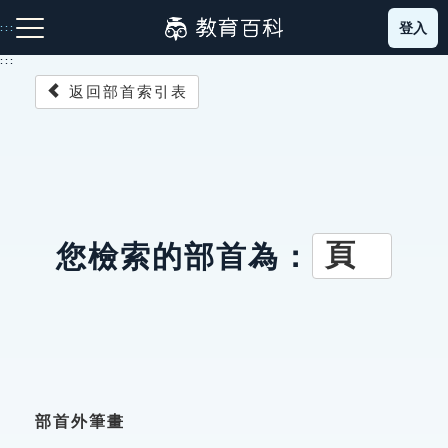
跳
登入
:::
到
主
:::
要
返回部首索引表
內
容
注音索引圖示
筆畫索引圖示
部首索引表圖示
頁
您檢索的部首為：
網站導覽
生字詞彙表
成語故事
部首外筆畫