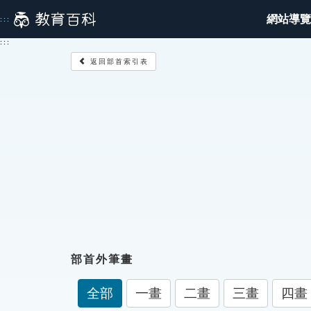
跳
網站導覽
:::
到
主
:::
要
返回部首索引表
內
容
部首外筆畫
全部
一畫
二畫
三畫
四畫