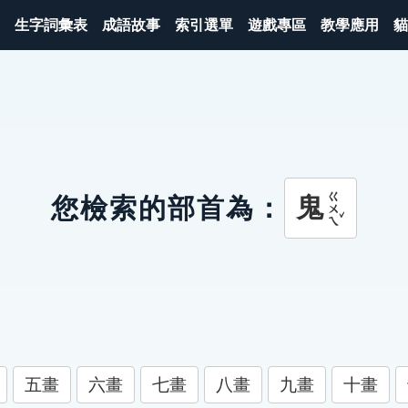
生字詞彙表
成語故事
索引選單
遊戲專區
教學應用
貓
ㄍㄨㄟˇ
鬼
您檢索的部首為：
五畫
六畫
七畫
八畫
九畫
十畫