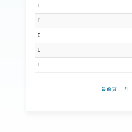
𩲞
𩲡
𩲢
𩲣
𩲥
最前頁
前