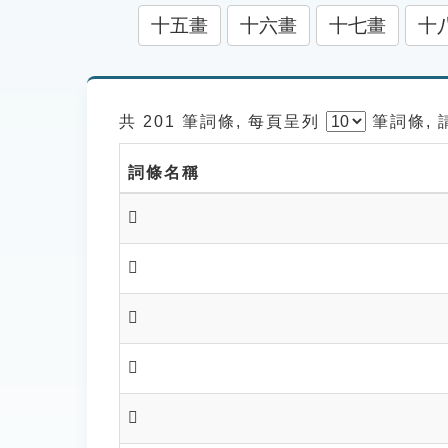
十五畫
十六畫
十七畫
十
共 201 筆詞條, 每頁呈列
筆
詞條,
詞條名稱
𩲙
𩲚
𩲛
𩲜
𩲝