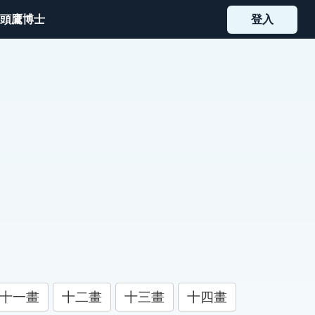
頭鷹博士
登入
十一畫
十二畫
十三畫
十四畫