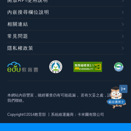
開放API使用說明
內嵌搜尋欄位說明
相關連結
常見問題
隱私權政策
本網站內容豐富，雖經審查仍有可能疏漏，
若有欠妥之處，請隨時與
我們聯絡。
貓頭鷹博士
Copyright©2014教育部
丨系統維運廠商：卡米爾有限公司
本站建議最佳瀏覽器版本為
Chrome 63+、Firefox57+、Edge79+及