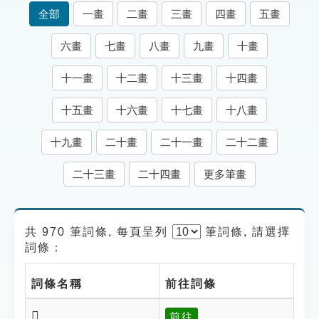
索引選單
全部
一畫
二畫
三畫
四畫
五畫
知識索引
六畫
七畫
八畫
九畫
十畫
單字索引
十一畫
十二畫
十三畫
十四畫
生命大百科索引
十五畫
十六畫
十七畫
十八畫
遊戲專區
十九畫
二十畫
二十一畫
二十二畫
教學應用
二十三畫
二十四畫
更多筆畫
貓頭鷹博士
共 970 筆詞條, 每頁呈列
筆
詞條, 請選擇
詞條：
詞條名稱
前往詞條
𠏃
前往