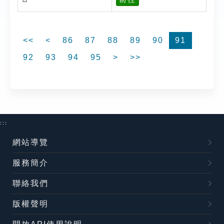
<<
<
86
87
88
89
90
91
92
93
94
95
>
>>
:::
網站導覽
服務簡介
聯絡我們
版權聲明