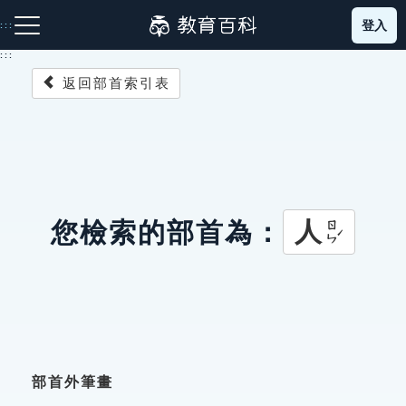
跳
登入
:::
到
主
:::
要
返回部首索引表
內
容
注音索引圖示
筆畫索引圖示
部首索引表圖示
人
您檢索的部首為：
ㄖㄣˊ
網站導覽
生字詞彙表
成語故事
部首外筆畫