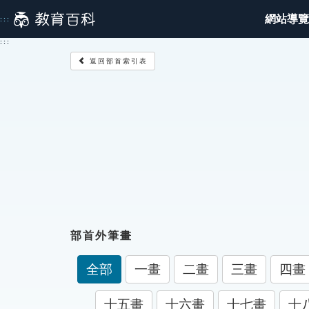
跳
網站導覽
:::
到
主
:::
要
返回部首索引表
內
容
部首外筆畫
全部
一畫
二畫
三畫
四畫
十五畫
十六畫
十七畫
十