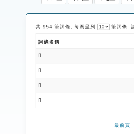
共 954 筆詞條, 每頁呈列
筆
詞條,
詞條名稱
𨰮
𨰯
𨰳
𨰸
最前頁