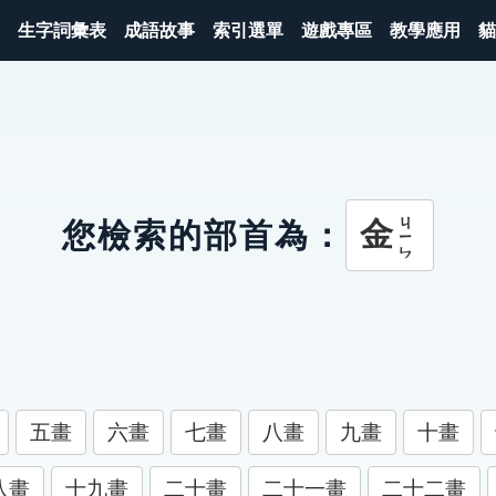
生字詞彙表
成語故事
索引選單
遊戲專區
教學應用
貓
ㄐㄧㄣ
金
您檢索的部首為：
五畫
六畫
七畫
八畫
九畫
十畫
八畫
十九畫
二十畫
二十一畫
二十二畫