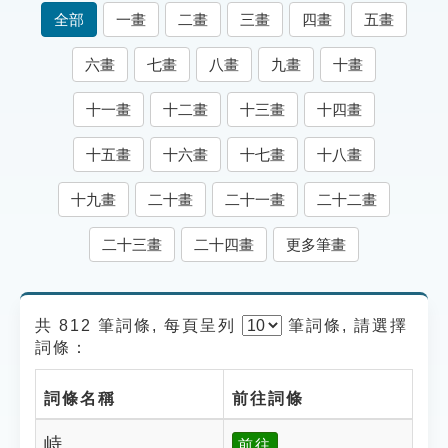
索引選單
全部
一畫
二畫
三畫
四畫
五畫
知識索引
六畫
七畫
八畫
九畫
十畫
單字索引
十一畫
十二畫
十三畫
十四畫
生命大百科索引
十五畫
十六畫
十七畫
十八畫
遊戲專區
十九畫
二十畫
二十一畫
二十二畫
教學應用
二十三畫
二十四畫
更多筆畫
貓頭鷹博士
共 812 筆詞條, 每頁呈列
筆
詞條, 請選擇
詞條：
詞條名稱
前往詞條
峙
前往