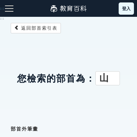
跳
登入
:::
到
主
:::
要
返回部首索引表
內
容
注音索引圖示
筆畫索引圖示
部首索引表圖示
山
您檢索的部首為：
網站導覽
生字詞彙表
成語故事
部首外筆畫