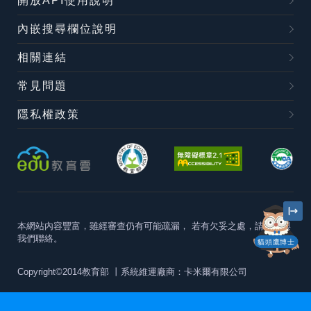
開放API使用說明
內嵌搜尋欄位說明
相關連結
常見問題
隱私權政策
本網站內容豐富，雖經審查仍有可能疏漏，
若有欠妥之處，請隨時與
我們聯絡。
貓頭鷹博士
Copyright©2014教育部
丨系統維運廠商：卡米爾有限公司
本站建議最佳瀏覽器版本為
Chrome 63+、Firefox57+、Edge79+及