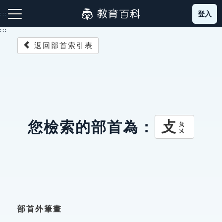
跳
登入
:::
到
主
:::
要
返回部首索引表
內
容
注音索引圖示
筆畫索引圖示
部首索引表圖示
攴
您檢索的部首為：
ㄆㄨ
網站導覽
生字詞彙表
成語故事
部首外筆畫