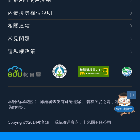
開放API使用說明
內嵌搜尋欄位說明
相關連結
常見問題
隱私權政策
本網站內容豐富，雖經審查仍有可能疏漏，
若有欠妥之處，請隨時與
我們聯絡。
貓頭鷹博士
Copyright©2014教育部
丨系統維運廠商：卡米爾有限公司
本站建議最佳瀏覽器版本為
Chrome 63+、Firefox57+、Edge79+及