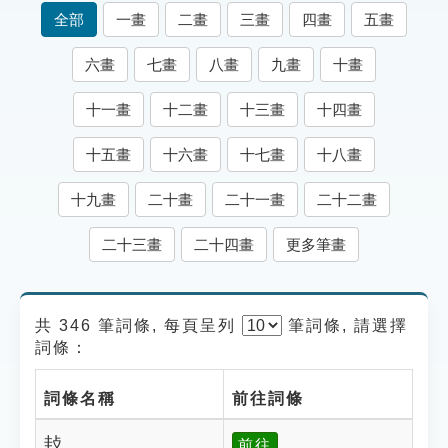
索引選單
全部
一畫
二畫
三畫
四畫
五畫
知識索引
六畫
七畫
八畫
九畫
十畫
單字索引
十一畫
十二畫
十三畫
十四畫
生命大百科索引
十五畫
十六畫
十七畫
十八畫
遊戲專區
十九畫
二十畫
二十一畫
二十二畫
教學應用
二十三畫
二十四畫
更多筆畫
貓頭鷹博士
共 346 筆詞條, 每頁呈列
筆
詞條, 請選擇
詞條：
詞條名稱
前往詞條
㪈
前往