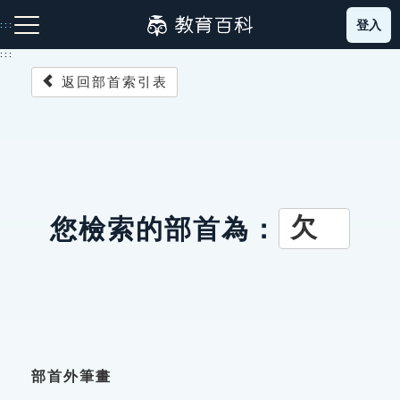
跳
登入
:::
到
主
:::
要
返回部首索引表
內
容
注音索引圖示
筆畫索引圖示
部首索引表圖示
欠
您檢索的部首為：
網站導覽
生字詞彙表
成語故事
部首外筆畫