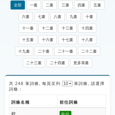
索引選單
全部
一畫
二畫
三畫
四畫
五畫
知識索引
六畫
七畫
八畫
九畫
十畫
單字索引
十一畫
十二畫
十三畫
十四畫
生命大百科索引
十五畫
十六畫
十七畫
十八畫
遊戲專區
十九畫
二十畫
二十一畫
二十二畫
教學應用
二十三畫
二十四畫
更多筆畫
貓頭鷹博士
共 248 筆詞條, 每頁呈列
筆
詞條, 請選擇
詞條：
詞條名稱
前往詞條
㰲
前往