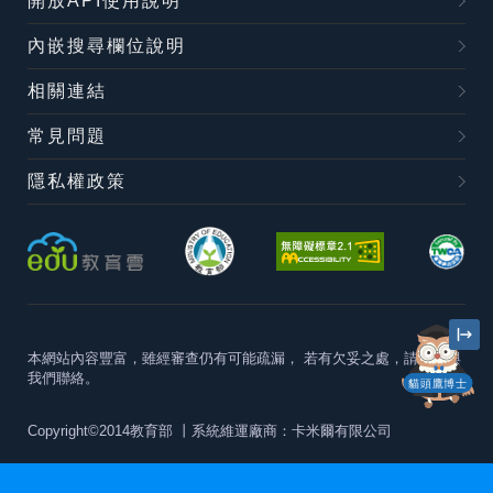
開放API使用說明
內嵌搜尋欄位說明
相關連結
常見問題
隱私權政策
本網站內容豐富，雖經審查仍有可能疏漏，
若有欠妥之處，請隨時與
我們聯絡。
貓頭鷹博士
Copyright©2014教育部
丨系統維運廠商：卡米爾有限公司
本站建議最佳瀏覽器版本為
Chrome 63+、Firefox57+、Edge79+及