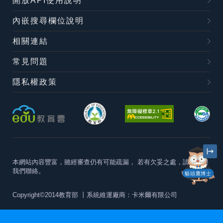
開放API使用說明
內嵌搜尋欄位說明
相關連結
常見問題
隱私權政策
本網站內容豐富，雖經審查仍有可能疏漏，
若有欠妥之處，請隨時與
我們聯絡。
貓頭鷹博士
Copyright©2014教育部
丨系統維運廠商：卡米爾有限公司
本站建議最佳瀏覽器版本為
Chrome 63+、Firefox57+、Edge79+及