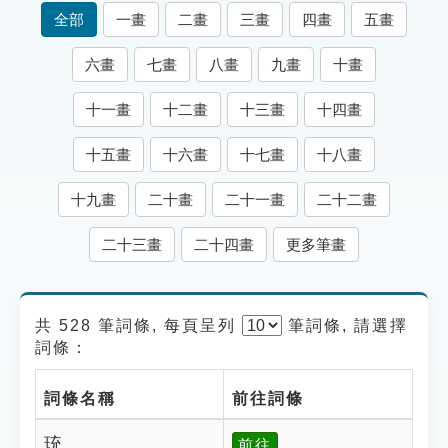
索引選單
全部
一畫
二畫
三畫
四畫
五畫
知識索引
六畫
七畫
八畫
九畫
十畫
單字索引
十一畫
十二畫
十三畫
十四畫
生命大百科索引
十五畫
十六畫
十七畫
十八畫
遊戲專區
十九畫
二十畫
二十一畫
二十二畫
教學應用
二十三畫
二十四畫
更多筆畫
貓頭鷹博士
共 528 筆詞條, 每頁呈列
筆
詞條, 請選擇
詞條：
詞條名稱
前往詞條
珫
前往