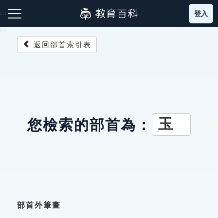
跳
登入
:::
到
主
:::
要
返回部首索引表
內
容
注音索引圖示
筆畫索引圖示
部首索引表圖示
玉
您檢索的部首為：
網站導覽
生字詞彙表
成語故事
部首外筆畫