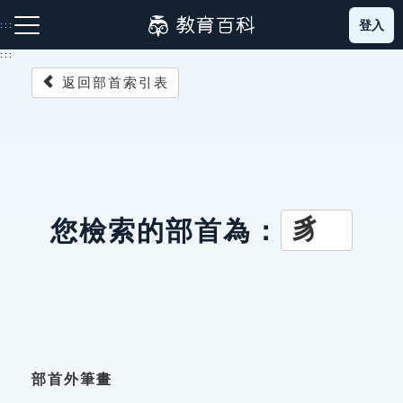
跳
登入
:::
到
主
:::
要
返回部首索引表
內
容
注音索引圖示
筆畫索引圖示
部首索引表圖示
豸
您檢索的部首為：
網站導覽
生字詞彙表
成語故事
部首外筆畫