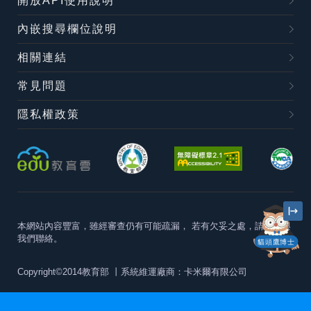
開放API使用說明
內嵌搜尋欄位說明
相關連結
常見問題
隱私權政策
本網站內容豐富，雖經審查仍有可能疏漏，
若有欠妥之處，請隨時與
我們聯絡。
貓頭鷹博士
Copyright©2014教育部
丨系統維運廠商：卡米爾有限公司
本站建議最佳瀏覽器版本為
Chrome 63+、Firefox57+、Edge79+及