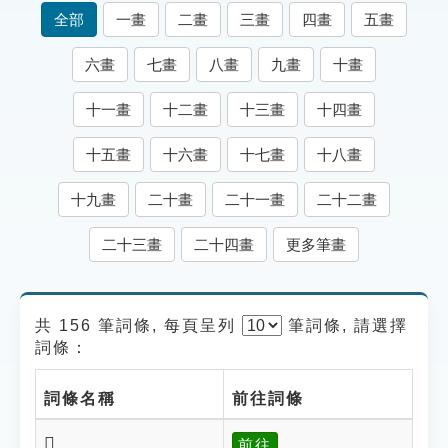
索引選單
全部
一畫
二畫
三畫
四畫
五畫
知識索引
六畫
七畫
八畫
九畫
十畫
單字索引
十一畫
十二畫
十三畫
十四畫
生命大百科索引
十五畫
十六畫
十七畫
十八畫
遊戲專區
十九畫
二十畫
二十一畫
二十二畫
教學應用
二十三畫
二十四畫
更多筆畫
貓頭鷹博士
共 156 筆詞條, 每頁呈列
筆
詞條, 請選擇
詞條：
詞條名稱
前往詞條
𧳇
前往