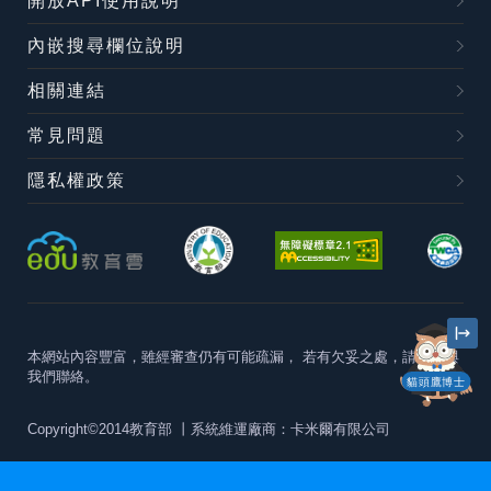
開放API使用說明
內嵌搜尋欄位說明
相關連結
常見問題
隱私權政策
本網站內容豐富，雖經審查仍有可能疏漏，
若有欠妥之處，請隨時與
我們聯絡。
貓頭鷹博士
Copyright©2014教育部
丨系統維運廠商：卡米爾有限公司
本站建議最佳瀏覽器版本為
Chrome 63+、Firefox57+、Edge79+及