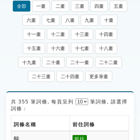
索引選單
全部
一畫
二畫
三畫
四畫
五畫
知識索引
六畫
七畫
八畫
九畫
十畫
單字索引
十一畫
十二畫
十三畫
十四畫
生命大百科索引
十五畫
十六畫
十七畫
十八畫
遊戲專區
十九畫
二十畫
二十一畫
二十二畫
教學應用
二十三畫
二十四畫
更多筆畫
貓頭鷹博士
共 355 筆詞條, 每頁呈列
筆
詞條, 請選擇
詞條：
詞條名稱
前往詞條
醦
前往