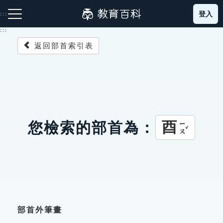
跳
登入
:::
到
主
:::
要
返回部首索引表
內
容
注音索引圖示
筆畫索引圖示
部首索引表圖示
酉
您檢索的部首為：
ㄧㄡˇ
網站導覽
生字詞彙表
成語故事
部首外筆畫