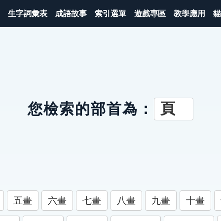
生字詞彙表
成語故事
索引選單
遊戲專區
教學應用
貓
頁
您檢索的部首為：
五畫
六畫
七畫
八畫
九畫
十畫