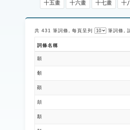
十五畫
十六畫
十七畫
十
共 431 筆詞條, 每頁呈列
筆
詞條,
詞條名稱
願
顙
顚
顛
顜