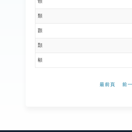
顝
類
顟
顠
顡
最前頁
前