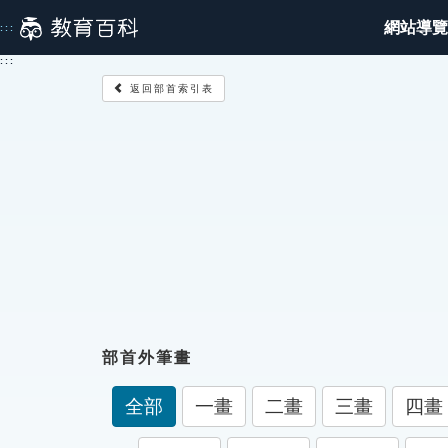
跳
網站導覽
:::
到
主
:::
要
返回部首索引表
內
容
部首外筆畫
全部
一畫
二畫
三畫
四畫