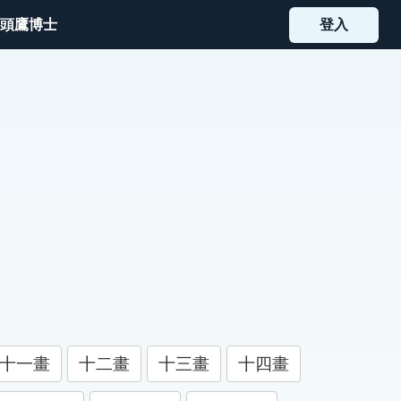
頭鷹博士
登入
十一畫
十二畫
十三畫
十四畫