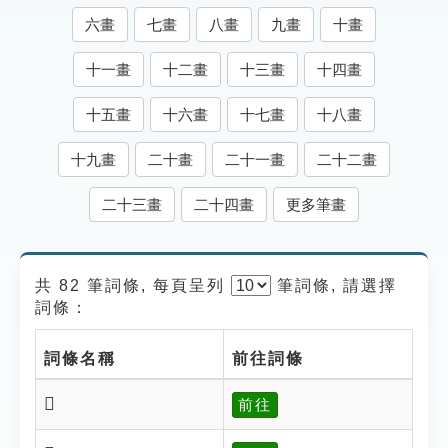
索引選單
六畫
七畫
八畫
九畫
十畫
知識索引
十一畫
十二畫
十三畫
十四畫
單字索引
十五畫
十六畫
十七畫
十八畫
生命大百科索引
十九畫
二十畫
二十一畫
二十二畫
遊戲專區
二十三畫
二十四畫
更多筆畫
教學應用
共 82 筆詞條, 每頁呈列
筆
詞條, 請選擇
貓頭鷹博士
詞條：
詞條名稱
前往詞條
𩱷
前往