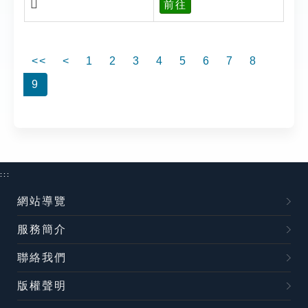
𩱸
前往
<<
<
1
2
3
4
5
6
7
8
9
:::
網站導覽
服務簡介
聯絡我們
版權聲明