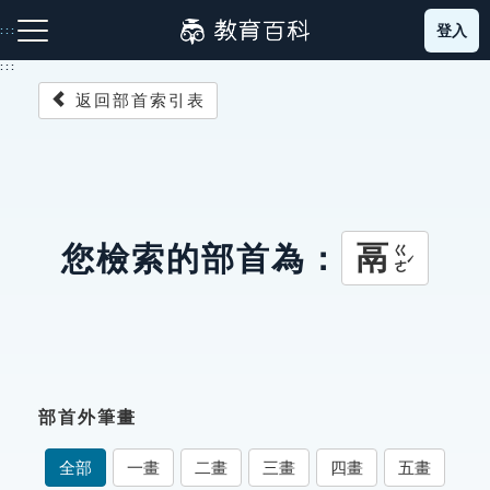
跳
登入
:::
到
主
:::
要
返回部首索引表
內
容
注音索引圖示
筆畫索引圖示
部首索引表圖示
鬲
您檢索的部首為：
ㄍㄜˊ
網站導覽
生字詞彙表
部首外筆畫
成語故事
全部
一畫
二畫
三畫
四畫
五畫