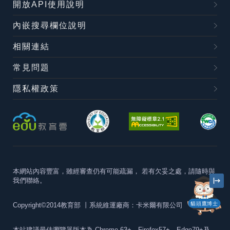
開放API使用說明
內嵌搜尋欄位說明
相關連結
常見問題
隱私權政策
本網站內容豐富，雖經審查仍有可能疏漏，
若有欠妥之處，請隨時與
我們聯絡。
貓頭鷹博士
Copyright©2014教育部
丨系統維運廠商：卡米爾有限公司
本站建議最佳瀏覽器版本為
Chrome 63+、Firefox57+、Edge79+及