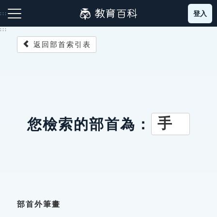
跳
登入
:::
到
主
:::
要
返回部首索引表
內
容
注音索引圖示
筆畫索引圖示
部首索引表圖示
手
您檢索的部首為：
網站導覽
生字詞彙表
成語故事
部首外筆畫