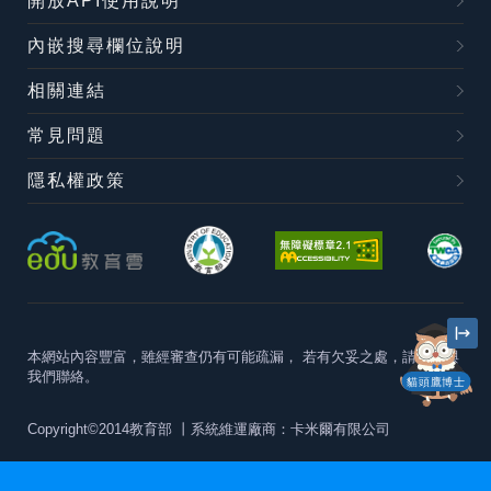
開放API使用說明
內嵌搜尋欄位說明
相關連結
常見問題
隱私權政策
本網站內容豐富，雖經審查仍有可能疏漏，
若有欠妥之處，請隨時與
我們聯絡。
貓頭鷹博士
Copyright©2014教育部
丨系統維運廠商：卡米爾有限公司
本站建議最佳瀏覽器版本為
Chrome 63+、Firefox57+、Edge79+及