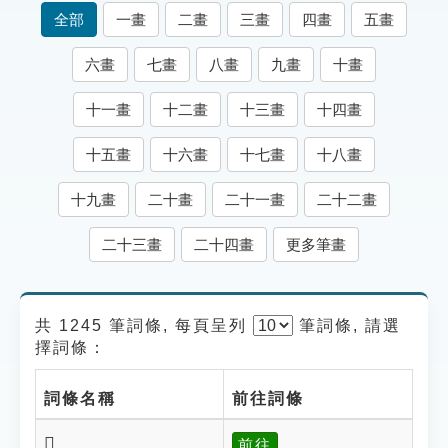
索引選單
全部
一畫
二畫
三畫
四畫
五畫
知識索引
六畫
七畫
八畫
九畫
十畫
單字索引
十一畫
十二畫
十三畫
十四畫
生命大百科索引
十五畫
十六畫
十七畫
十八畫
遊戲專區
十九畫
二十畫
二十一畫
二十二畫
教學應用
二十三畫
二十四畫
更多筆畫
貓頭鷹博士
共 1245 筆詞條, 每頁呈列
筆
詞條, 請選
擇詞條：
詞條名稱
前往詞條
𢶁
前往