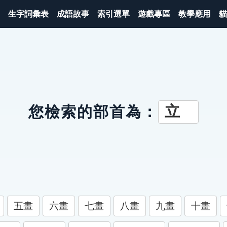
生字詞彙表
成語故事
索引選單
遊戲專區
教學應用
貓
立
您檢索的部首為：
五畫
六畫
七畫
八畫
九畫
十畫