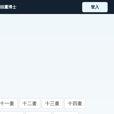
頭鷹博士
登入
十一畫
十二畫
十三畫
十四畫