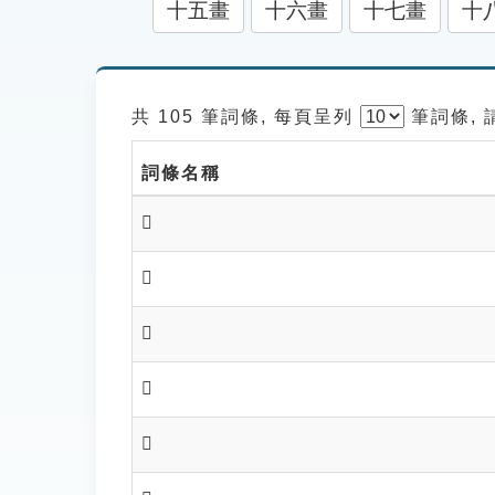
十五畫
十六畫
十七畫
十
共 105 筆詞條, 每頁呈列
筆
詞條,
詞條名稱
𥪰
𥪱
𥪱
𥪶
𥪻