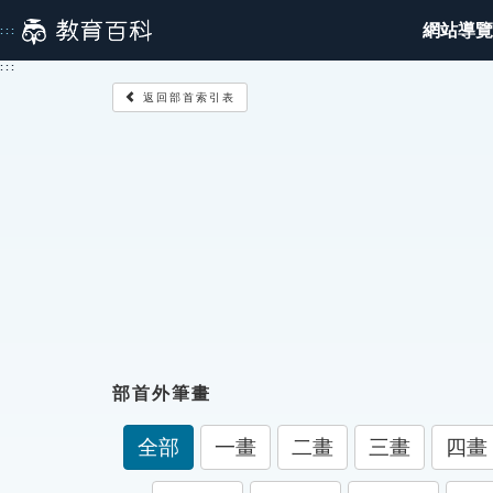
跳
網站導覽
:::
到
主
:::
要
返回部首索引表
內
容
部首外筆畫
全部
一畫
二畫
三畫
四畫