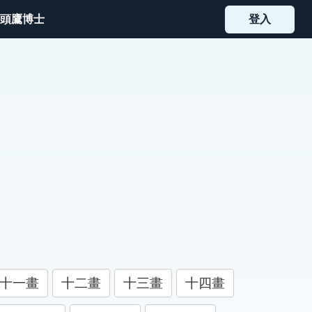
頭鷹博士
登入
十一畫
十二畫
十三畫
十四畫