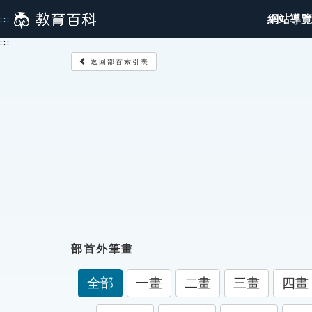
跳
網站導覽
:::
到
主
:::
要
返回部首索引表
內
容
部首外筆畫
全部
一畫
二畫
三畫
四畫