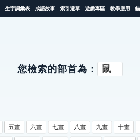
生字詞彙表
成語故事
索引選單
遊戲專區
教學應用
貓
鼠
您檢索的部首為：
五畫
六畫
七畫
八畫
九畫
十畫