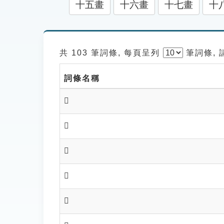
十五畫
十六畫
十七畫
十
共 103 筆詞條, 每頁呈列
筆
詞條,
詞條名稱
𪖀
𪖁
𪖂
𪖃
𪖅