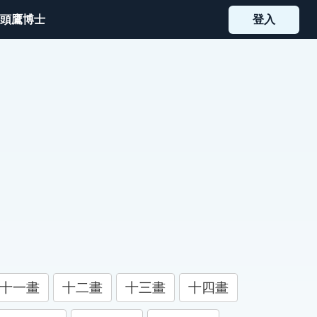
頭鷹博士
登入
十一畫
十二畫
十三畫
十四畫