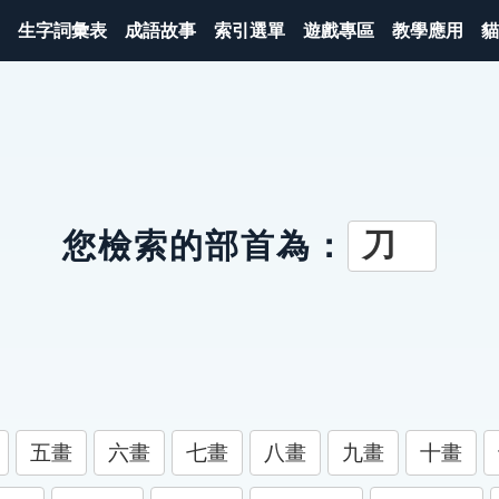
生字詞彙表
成語故事
索引選單
遊戲專區
教學應用
貓
刀
您檢索的部首為：
五畫
六畫
七畫
八畫
九畫
十畫