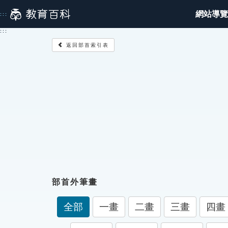
跳
網站導覽
:::
到
主
:::
要
返回部首索引表
內
容
部首外筆畫
全部
一畫
二畫
三畫
四畫