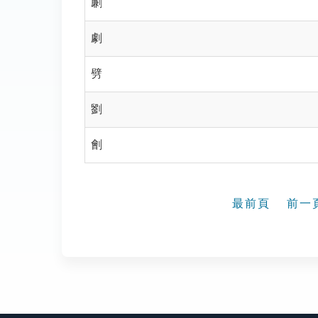
劆
劇
劈
劉
劊
最前頁
前一