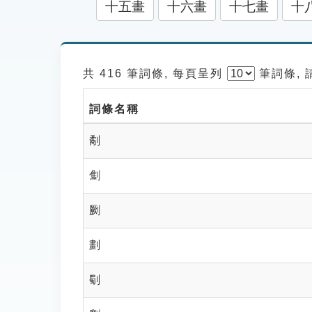
十五畫
十六畫
十七畫
十
共 416 筆詞條, 每頁呈列
筆
詞條,
詞條名稱
劀
劁
劂
劃
劅