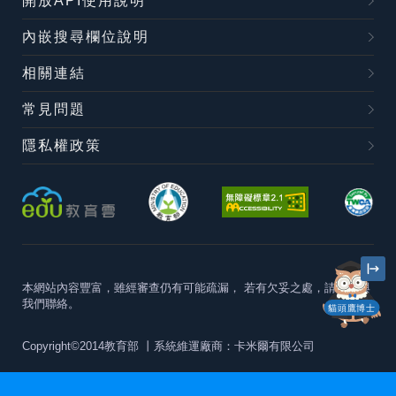
開放API使用說明
內嵌搜尋欄位說明
相關連結
常見問題
隱私權政策
本網站內容豐富，雖經審查仍有可能疏漏，
若有欠妥之處，請隨時與
我們聯絡。
貓頭鷹博士
Copyright©2014教育部
丨系統維運廠商：卡米爾有限公司
本站建議最佳瀏覽器版本為
Chrome 63+、Firefox57+、Edge79+及