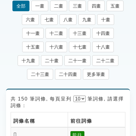
索引選單
全部
一畫
二畫
三畫
四畫
五畫
知識索引
六畫
七畫
八畫
九畫
十畫
單字索引
十一畫
十二畫
十三畫
十四畫
生命大百科索引
十五畫
十六畫
十七畫
十八畫
遊戲專區
十九畫
二十畫
二十一畫
二十二畫
教學應用
二十三畫
二十四畫
更多筆畫
貓頭鷹博士
共 150 筆詞條, 每頁呈列
筆
詞條, 請選擇
詞條：
詞條名稱
前往詞條
𠩱
前往