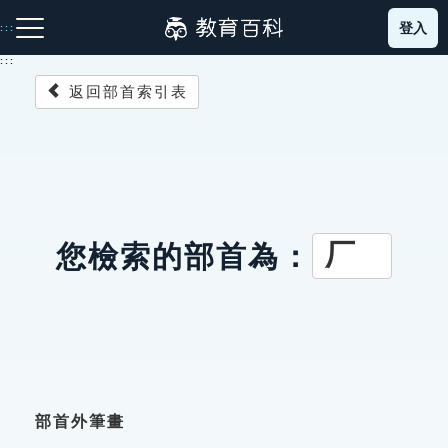
跳
登入
:::
到
主
:::
要
返回部首索引表
內
容
注音索引圖示
筆畫索引圖示
部首索引表圖示
厂
您檢索的部首為：
網站導覽
生字詞彙表
成語故事
部首外筆畫