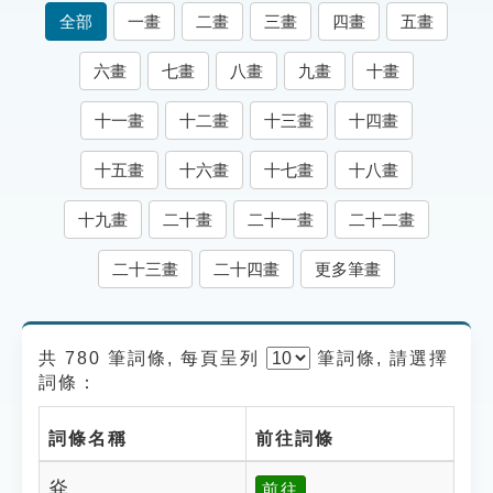
索引選單
全部
一畫
二畫
三畫
四畫
五畫
知識索引
六畫
七畫
八畫
九畫
十畫
單字索引
十一畫
十二畫
十三畫
十四畫
生命大百科索引
十五畫
十六畫
十七畫
十八畫
遊戲專區
十九畫
二十畫
二十一畫
二十二畫
教學應用
二十三畫
二十四畫
更多筆畫
貓頭鷹博士
共 780 筆詞條, 每頁呈列
筆
詞條, 請選擇
詞條：
詞條名稱
前往詞條
烡
前往