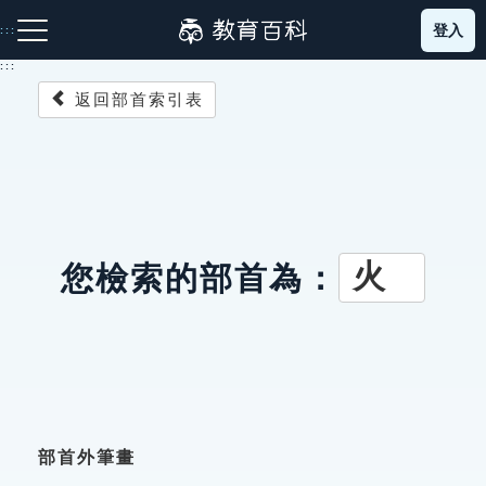
跳
登入
:::
到
主
:::
要
返回部首索引表
內
容
注音索引圖示
筆畫索引圖示
部首索引表圖示
火
您檢索的部首為：
網站導覽
生字詞彙表
成語故事
部首外筆畫