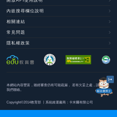
開放API使用說明
內嵌搜尋欄位說明
相關連結
常見問題
隱私權政策
本網站內容豐富，雖經審查仍有可能疏漏，
若有欠妥之處，請隨時與
我們聯絡。
貓頭鷹博士
Copyright©2014教育部
丨系統維運廠商：卡米爾有限公司
本站建議最佳瀏覽器版本為
Chrome 63+、Firefox57+、Edge79+及