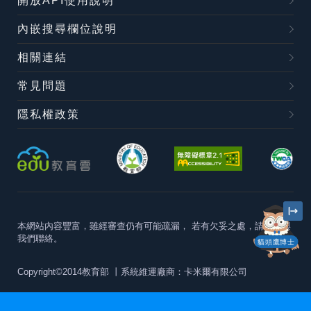
開放API使用說明
內嵌搜尋欄位說明
相關連結
常見問題
隱私權政策
本網站內容豐富，雖經審查仍有可能疏漏，
若有欠妥之處，請隨時與
我們聯絡。
貓頭鷹博士
Copyright©2014教育部
丨系統維運廠商：卡米爾有限公司
本站建議最佳瀏覽器版本為
Chrome 63+、Firefox57+、Edge79+及