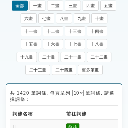
索引選單
全部
一畫
二畫
三畫
四畫
五畫
知識索引
六畫
七畫
八畫
九畫
十畫
單字索引
十一畫
十二畫
十三畫
十四畫
生命大百科索引
十五畫
十六畫
十七畫
十八畫
遊戲專區
十九畫
二十畫
二十一畫
二十二畫
教學應用
二十三畫
二十四畫
更多筆畫
貓頭鷹博士
共 1420 筆詞條, 每頁呈列
筆
詞條, 請選
擇詞條：
詞條名稱
前往詞條
𠿛
前往