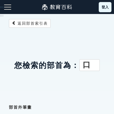
跳
登入
:::
到
主
:::
要
返回部首索引表
內
容
注音索引圖示
筆畫索引圖示
部首索引表圖示
口
您檢索的部首為：
網站導覽
生字詞彙表
成語故事
部首外筆畫