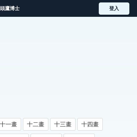
頭鷹博士
登入
十一畫
十二畫
十三畫
十四畫