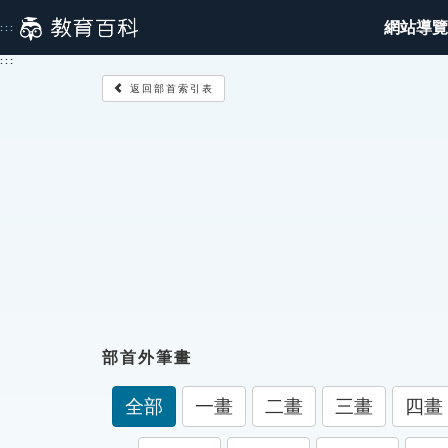
跳
網站導覽
:::
到
主
:::
要
返回部首索引表
內
容
部首外筆畫
全部
一畫
二畫
三畫
四畫