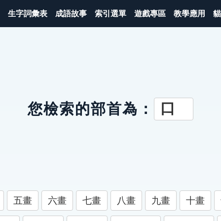
生字詞彙表
成語故事
索引選單
遊戲專區
教學應用
貓
口
您檢索的部首為：
五畫
六畫
七畫
八畫
九畫
十畫