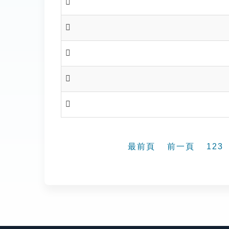
𡁓
𡁕
𡁕
𡁖
𡁗
最前頁
前一頁
123