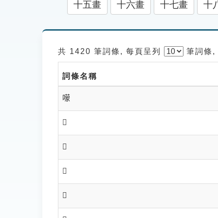
十五畫
十六畫
十七畫
十
共 1420 筆詞條, 每頁呈列
筆
詞條,
詞條名稱
𡁏
𡁐
𡁑
𡁒
𡁓