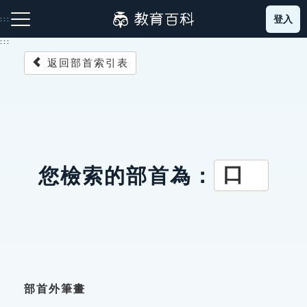
跳
登入
:::
到
主
:::
要
返回部首索引表
內
容
注音索引圖示
筆畫索引圖示
部首索引表圖示
口
您檢索的部首為：
網站導覽
生字詞彙表
成語故事
部首外筆畫