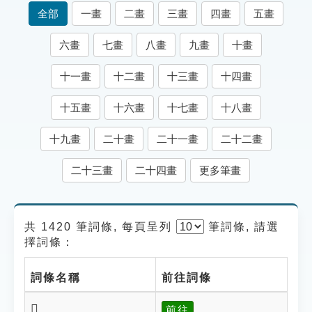
索引選單
全部
一畫
二畫
三畫
四畫
五畫
知識索引
六畫
七畫
八畫
九畫
十畫
單字索引
十一畫
十二畫
十三畫
十四畫
生命大百科索引
十五畫
十六畫
十七畫
十八畫
遊戲專區
十九畫
二十畫
二十一畫
二十二畫
教學應用
二十三畫
二十四畫
更多筆畫
貓頭鷹博士
共 1420 筆詞條, 每頁呈列
筆
詞條, 請選
擇詞條：
詞條名稱
前往詞條
𡁗
前往