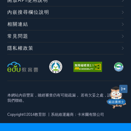
開放API使用說明
內嵌搜尋欄位說明
相關連結
常見問題
隱私權政策
本網站內容豐富，雖經審查仍有可能疏漏，
若有欠妥之處，請隨時與
我們聯絡。
貓頭鷹博士
Copyright©2014教育部
丨系統維運廠商：卡米爾有限公司
本站建議最佳瀏覽器版本為
Chrome 63+、Firefox57+、Edge79+及