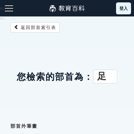
跳
登入
:::
到
主
:::
要
返回部首索引表
內
容
注音索引圖示
筆畫索引圖示
部首索引表圖示
足
您檢索的部首為：
網站導覽
生字詞彙表
成語故事
部首外筆畫