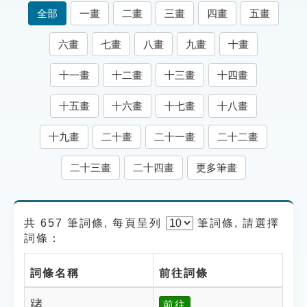
索引選單
全部
一畫
二畫
三畫
四畫
五畫
知識索引
六畫
七畫
八畫
九畫
十畫
單字索引
十一畫
十二畫
十三畫
十四畫
生命大百科索引
十五畫
十六畫
十七畫
十八畫
遊戲專區
十九畫
二十畫
二十一畫
二十二畫
教學應用
二十三畫
二十四畫
更多筆畫
貓頭鷹博士
共 657 筆詞條, 每頁呈列
筆
詞條, 請選擇
詞條：
詞條名稱
前往詞條
踷
前往