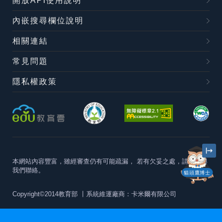
開放API使用說明
內嵌搜尋欄位說明
相關連結
常見問題
隱私權政策
本網站內容豐富，雖經審查仍有可能疏漏，
若有欠妥之處，請隨時與
我們聯絡。
貓頭鷹博士
Copyright©2014教育部
丨系統維運廠商：卡米爾有限公司
本站建議最佳瀏覽器版本為
Chrome 63+、Firefox57+、Edge79+及