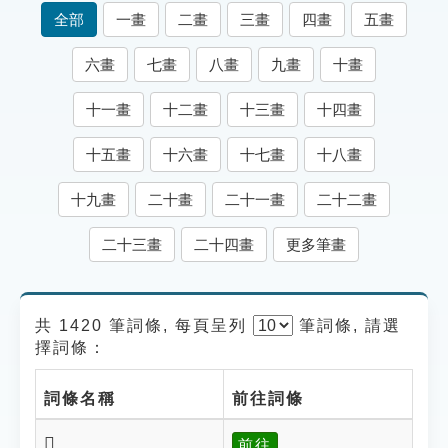
索引選單
全部
一畫
二畫
三畫
四畫
五畫
知識索引
六畫
七畫
八畫
九畫
十畫
單字索引
十一畫
十二畫
十三畫
十四畫
生命大百科索引
十五畫
十六畫
十七畫
十八畫
遊戲專區
十九畫
二十畫
二十一畫
二十二畫
教學應用
二十三畫
二十四畫
更多筆畫
貓頭鷹博士
共 1420 筆詞條, 每頁呈列
筆
詞條, 請選
擇詞條：
詞條名稱
前往詞條
𡄛
前往