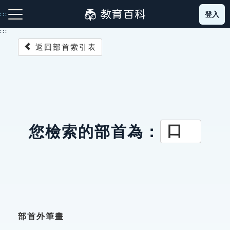
跳
登入
:::
到
主
:::
要
返回部首索引表
內
容
注音索引圖示
筆畫索引圖示
部首索引表圖示
口
您檢索的部首為：
網站導覽
生字詞彙表
成語故事
部首外筆畫