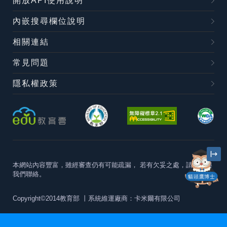
開放API使用說明
內嵌搜尋欄位說明
相關連結
常見問題
隱私權政策
本網站內容豐富，雖經審查仍有可能疏漏，
若有欠妥之處，請隨時與
我們聯絡。
貓頭鷹博士
Copyright©2014教育部
丨系統維運廠商：卡米爾有限公司
本站建議最佳瀏覽器版本為
Chrome 63+、Firefox57+、Edge79+及