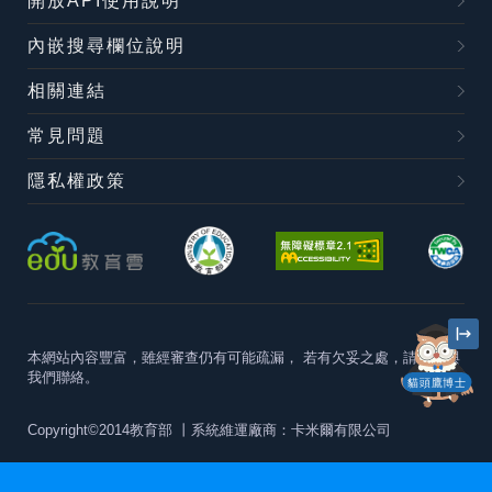
開放API使用說明
內嵌搜尋欄位說明
相關連結
常見問題
隱私權政策
本網站內容豐富，雖經審查仍有可能疏漏，
若有欠妥之處，請隨時與
我們聯絡。
貓頭鷹博士
Copyright©2014教育部
丨系統維運廠商：卡米爾有限公司
本站建議最佳瀏覽器版本為
Chrome 63+、Firefox57+、Edge79+及