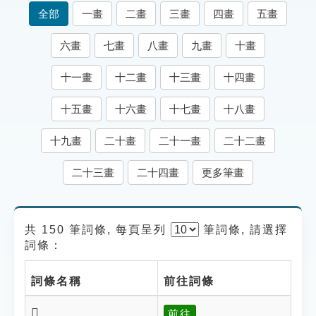
索引選單
全部
一畫
二畫
三畫
四畫
五畫
知識索引
六畫
七畫
八畫
九畫
十畫
單字索引
十一畫
十二畫
十三畫
十四畫
生命大百科索引
十五畫
十六畫
十七畫
十八畫
遊戲專區
十九畫
二十畫
二十一畫
二十二畫
教學應用
二十三畫
二十四畫
更多筆畫
貓頭鷹博士
共 150 筆詞條, 每頁呈列
筆
詞條, 請選擇
詞條：
詞條名稱
前往詞條
𠪔
前往