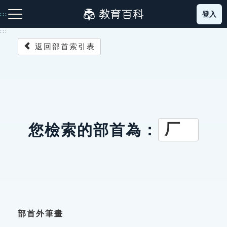
跳
登入
:::
到
主
:::
要
返回部首索引表
內
容
注音索引圖示
筆畫索引圖示
部首索引表圖示
厂
您檢索的部首為：
網站導覽
生字詞彙表
成語故事
部首外筆畫