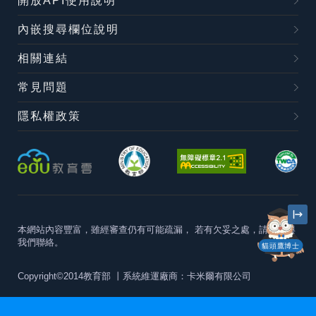
開放API使用說明
內嵌搜尋欄位說明
相關連結
常見問題
隱私權政策
本網站內容豐富，雖經審查仍有可能疏漏，
若有欠妥之處，請隨時與
我們聯絡。
貓頭鷹博士
Copyright©2014教育部
丨系統維運廠商：卡米爾有限公司
本站建議最佳瀏覽器版本為
Chrome 63+、Firefox57+、Edge79+及