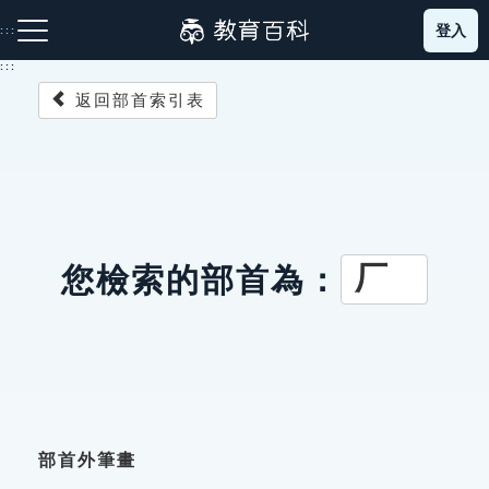
跳
登入
:::
到
主
:::
要
返回部首索引表
內
容
注音索引圖示
筆畫索引圖示
部首索引表圖示
厂
您檢索的部首為：
網站導覽
生字詞彙表
成語故事
部首外筆畫