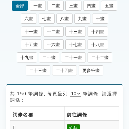
索引選單
全部
一畫
二畫
三畫
四畫
五畫
知識索引
六畫
七畫
八畫
九畫
十畫
單字索引
十一畫
十二畫
十三畫
十四畫
生命大百科索引
十五畫
十六畫
十七畫
十八畫
遊戲專區
十九畫
二十畫
二十一畫
二十二畫
教學應用
二十三畫
二十四畫
更多筆畫
貓頭鷹博士
共 150 筆詞條, 每頁呈列
筆
詞條, 請選擇
詞條：
詞條名稱
前往詞條
𠪔
前往