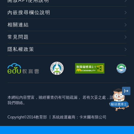
開放API使用說明
內嵌搜尋欄位說明
相關連結
常見問題
隱私權政策
本網站內容豐富，雖經審查仍有可能疏漏，
若有欠妥之處，請隨時與
我們聯絡。
貓頭鷹博士
Copyright©2014教育部
丨系統維運廠商：卡米爾有限公司
本站建議最佳瀏覽器版本為
Chrome 63+、Firefox57+、Edge79+及