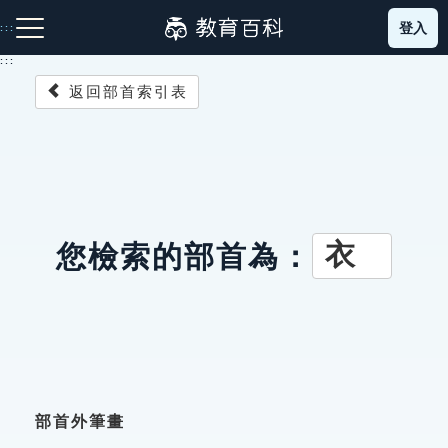
跳
登入
:::
到
主
:::
要
返回部首索引表
內
容
注音索引圖示
筆畫索引圖示
部首索引表圖示
衣
您檢索的部首為：
網站導覽
生字詞彙表
成語故事
部首外筆畫