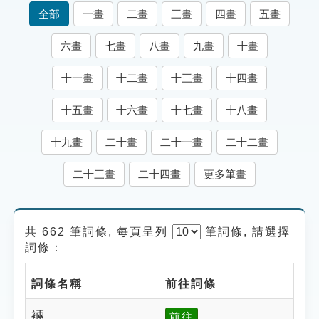
索引選單
全部
一畫
二畫
三畫
四畫
五畫
知識索引
六畫
七畫
八畫
九畫
十畫
單字索引
十一畫
十二畫
十三畫
十四畫
生命大百科索引
十五畫
十六畫
十七畫
十八畫
遊戲專區
十九畫
二十畫
二十一畫
二十二畫
教學應用
二十三畫
二十四畫
更多筆畫
貓頭鷹博士
共 662 筆詞條, 每頁呈列
筆
詞條, 請選擇
詞條：
詞條名稱
前往詞條
裲
前往