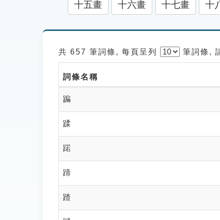
十五畫
十六畫
十七畫
十
共 657 筆詞條, 每頁呈列
筆
詞條,
詞條名稱
蹁
蹂
蹃
蹄
蹅