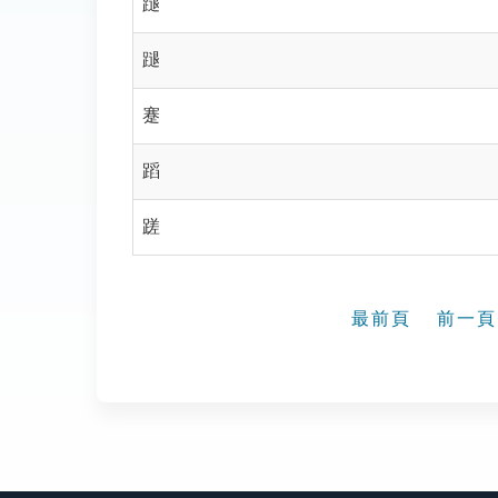
蹆
蹆
蹇
蹈
蹉
最前頁
前一頁