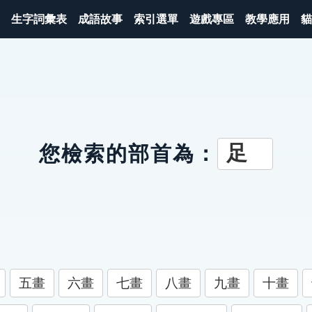
生字詞彙表
成語故事
索引選單
遊戲專區
教學應用
貓
足
您檢索的部首為：
五畫
六畫
七畫
八畫
九畫
十畫