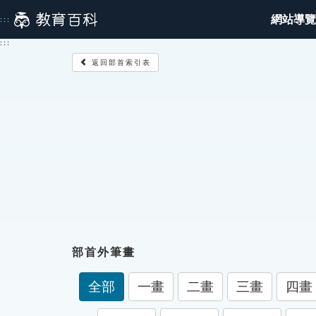
跳
網站導覽
:::
到
主
:::
要
返回部首索引表
內
容
部首外筆畫
全部
一畫
二畫
三畫
四畫