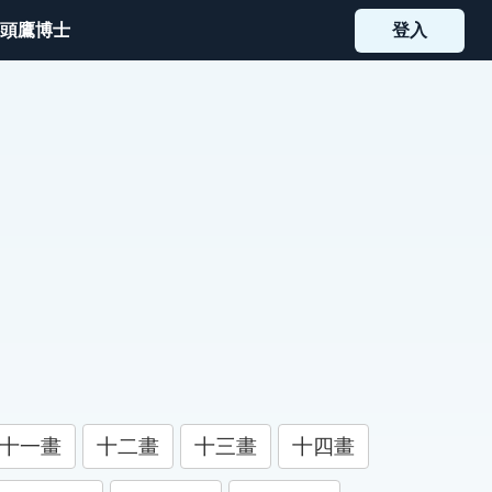
頭鷹博士
登入
十一畫
十二畫
十三畫
十四畫