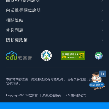
開放API使用說明
內嵌搜尋欄位說明
相關連結
常見問題
隱私權政策
本網站內容豐富，雖經審查仍有可能疏漏，
若有欠妥之處，請隨時與
我們聯絡。
貓頭鷹博士
Copyright©2014教育部
丨系統維運廠商：卡米爾有限公司
本站建議最佳瀏覽器版本為
Chrome 63+、Firefox57+、Edge79+及