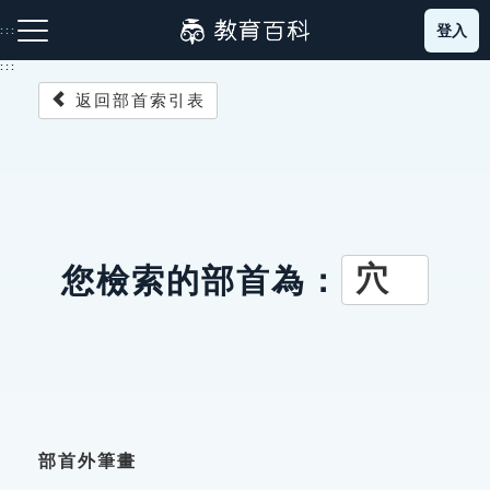
跳
登入
:::
到
主
:::
要
返回部首索引表
內
容
注音索引圖示
筆畫索引圖示
部首索引表圖示
穴
您檢索的部首為：
網站導覽
生字詞彙表
成語故事
部首外筆畫