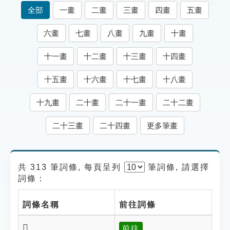
索引選單
全部
一畫
二畫
三畫
四畫
五畫
知識索引
六畫
七畫
八畫
九畫
十畫
單字索引
十一畫
十二畫
十三畫
十四畫
生命大百科索引
十五畫
十六畫
十七畫
十八畫
遊戲專區
十九畫
二十畫
二十一畫
二十二畫
教學應用
二十三畫
二十四畫
更多筆畫
貓頭鷹博士
共 313 筆詞條, 每頁呈列
筆
詞條, 請選擇
詞條：
詞條名稱
前往詞條
𥤵
前往