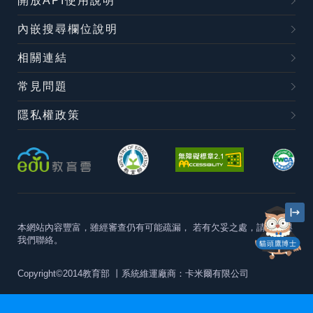
開放API使用說明
內嵌搜尋欄位說明
相關連結
常見問題
隱私權政策
本網站內容豐富，雖經審查仍有可能疏漏，
若有欠妥之處，請隨時與
我們聯絡。
貓頭鷹博士
Copyright©2014教育部
丨系統維運廠商：卡米爾有限公司
本站建議最佳瀏覽器版本為
Chrome 63+、Firefox57+、Edge79+及