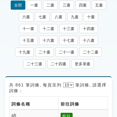
索引選單
全部
一畫
二畫
三畫
四畫
五畫
知識索引
六畫
七畫
八畫
九畫
十畫
單字索引
十一畫
十二畫
十三畫
十四畫
生命大百科索引
十五畫
十六畫
十七畫
十八畫
遊戲專區
十九畫
二十畫
二十一畫
二十二畫
教學應用
二十三畫
二十四畫
更多筆畫
貓頭鷹博士
共 861 筆詞條, 每頁呈列
筆
詞條, 請選擇
詞條：
詞條名稱
前往詞條
綃
前往