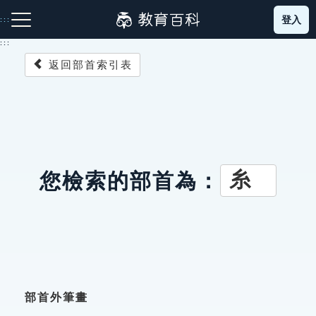
跳
登入
:::
到
主
:::
要
返回部首索引表
內
容
注音索引圖示
筆畫索引圖示
部首索引表圖示
糸
您檢索的部首為：
網站導覽
生字詞彙表
成語故事
部首外筆畫