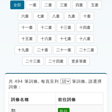
索引選單
全部
一畫
二畫
三畫
四畫
五畫
知識索引
六畫
七畫
八畫
九畫
十畫
單字索引
十一畫
十二畫
十三畫
十四畫
生命大百科索引
十五畫
十六畫
十七畫
十八畫
遊戲專區
十九畫
二十畫
二十一畫
二十二畫
教學應用
二十三畫
二十四畫
更多筆畫
貓頭鷹博士
共 494 筆詞條, 每頁呈列
筆
詞條, 請選擇
詞條：
詞條名稱
前往詞條
鄠
前往