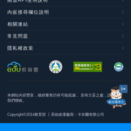
開放API使用說明
內嵌搜尋欄位說明
相關連結
常見問題
隱私權政策
本網站內容豐富，雖經審查仍有可能疏漏，
若有欠妥之處，請隨時與
我們聯絡。
貓頭鷹博士
Copyright©2014教育部
丨系統維運廠商：卡米爾有限公司
本站建議最佳瀏覽器版本為
Chrome 63+、Firefox57+、Edge79+及