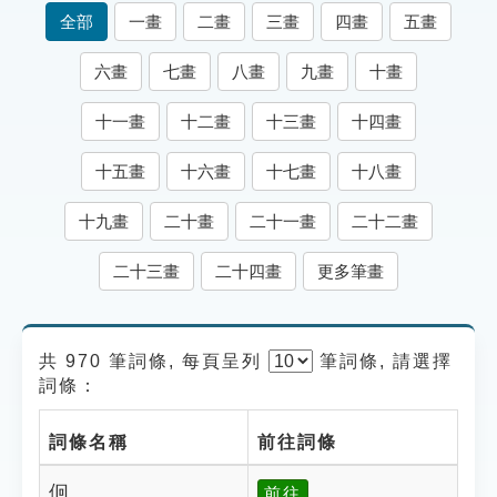
索引選單
全部
一畫
二畫
三畫
四畫
五畫
知識索引
六畫
七畫
八畫
九畫
十畫
單字索引
十一畫
十二畫
十三畫
十四畫
生命大百科索引
十五畫
十六畫
十七畫
十八畫
遊戲專區
十九畫
二十畫
二十一畫
二十二畫
教學應用
二十三畫
二十四畫
更多筆畫
貓頭鷹博士
共 970 筆詞條, 每頁呈列
筆
詞條, 請選擇
詞條：
詞條名稱
前往詞條
佪
前往