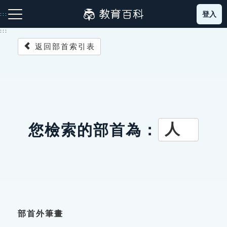
跳
登入
:::
到
主
:::
要
返回部首索引表
內
容
注音索引圖示
筆畫索引圖示
部首索引表圖示
人
您檢索的部首為：
網站導覽
生字詞彙表
成語故事
部首外筆畫