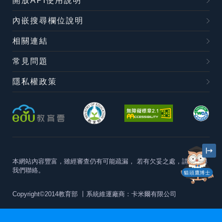
開放API使用說明
內嵌搜尋欄位說明
相關連結
常見問題
隱私權政策
本網站內容豐富，雖經審查仍有可能疏漏，
若有欠妥之處，請隨時與
我們聯絡。
貓頭鷹博士
Copyright©2014教育部
丨系統維運廠商：卡米爾有限公司
本站建議最佳瀏覽器版本為
Chrome 63+、Firefox57+、Edge79+及