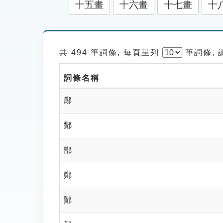
十五畫
十六畫
十七畫
十
共 494 筆詞條, 每頁呈列
筆
詞條,
詞條名稱
鄬
鄪
鄫
鄭
鄮