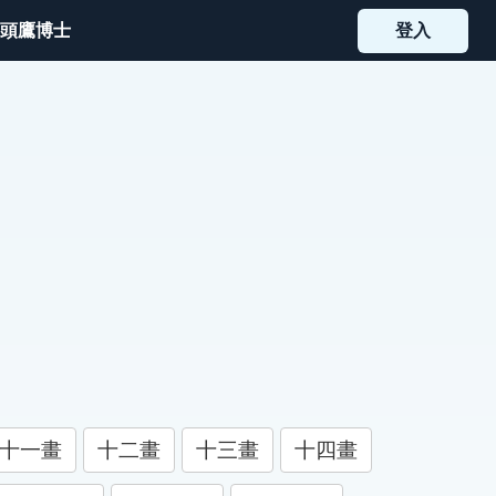
頭鷹博士
登入
十一畫
十二畫
十三畫
十四畫