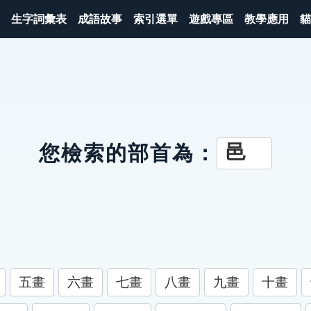
生字詞彙表
成語故事
索引選單
遊戲專區
教學應用
貓
邑
您檢索的部首為：
五畫
六畫
七畫
八畫
九畫
十畫