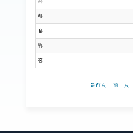
鄯
鄰
鄱
鄲
鄳
最前頁
前一頁