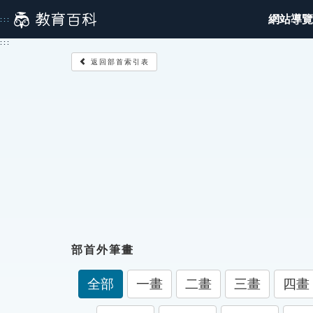
跳
網站導覽
:::
到
主
:::
要
返回部首索引表
內
容
部首外筆畫
全部
一畫
二畫
三畫
四畫