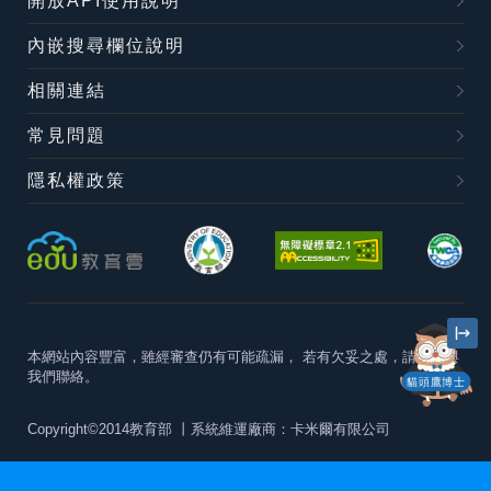
開放API使用說明
內嵌搜尋欄位說明
相關連結
常見問題
隱私權政策
本網站內容豐富，雖經審查仍有可能疏漏，
若有欠妥之處，請隨時與
我們聯絡。
貓頭鷹博士
Copyright©2014教育部
丨系統維運廠商：卡米爾有限公司
本站建議最佳瀏覽器版本為
Chrome 63+、Firefox57+、Edge79+及