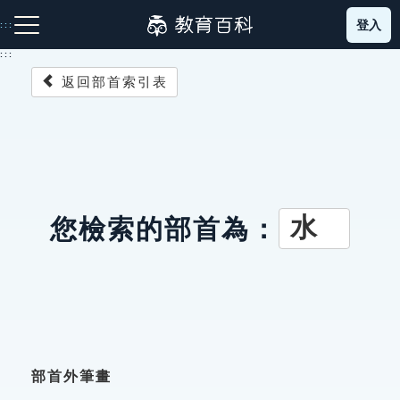
跳
登入
:::
到
主
:::
要
返回部首索引表
內
容
注音索引圖示
筆畫索引圖示
部首索引表圖示
水
您檢索的部首為：
網站導覽
生字詞彙表
成語故事
部首外筆畫