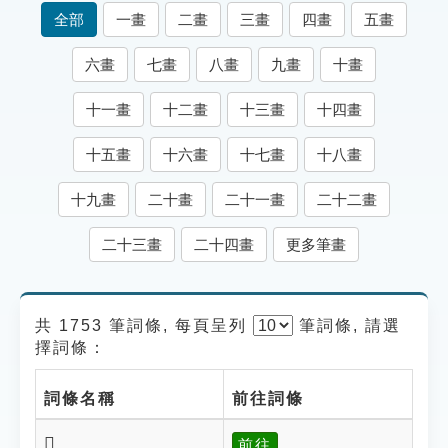
索引選單
全部
一畫
二畫
三畫
四畫
五畫
知識索引
六畫
七畫
八畫
九畫
十畫
單字索引
十一畫
十二畫
十三畫
十四畫
生命大百科索引
十五畫
十六畫
十七畫
十八畫
遊戲專區
十九畫
二十畫
二十一畫
二十二畫
教學應用
二十三畫
二十四畫
更多筆畫
貓頭鷹博士
共 1753 筆詞條, 每頁呈列
筆
詞條, 請選
擇詞條：
詞條名稱
前往詞條
𤂸
前往