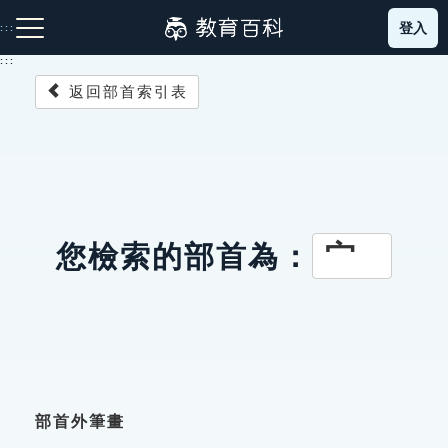
跳
登入
:::
到
主
:::
要
返回部首索引表
內
容
注音索引圖示
筆畫索引圖示
部首索引表圖示
宀
您檢索的部首為：
網站導覽
生字詞彙表
成語故事
部首外筆畫