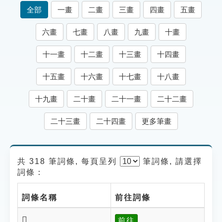
索引選單
全部
一畫
二畫
三畫
四畫
五畫
知識索引
六畫
七畫
八畫
九畫
十畫
單字索引
十一畫
十二畫
十三畫
十四畫
生命大百科索引
十五畫
十六畫
十七畫
十八畫
遊戲專區
十九畫
二十畫
二十一畫
二十二畫
教學應用
二十三畫
二十四畫
更多筆畫
貓頭鷹博士
共 318 筆詞條, 每頁呈列
筆
詞條, 請選擇
詞條：
詞條名稱
前往詞條
𡧖
前往