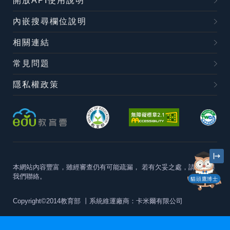
開放API使用說明
內嵌搜尋欄位說明
相關連結
常見問題
隱私權政策
本網站內容豐富，雖經審查仍有可能疏漏，
若有欠妥之處，請隨時與
我們聯絡。
貓頭鷹博士
Copyright©2014教育部
丨系統維運廠商：卡米爾有限公司
本站建議最佳瀏覽器版本為
Chrome 63+、Firefox57+、Edge79+及