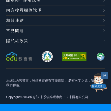
開放API使用說明
內嵌搜尋欄位說明
相關連結
常見問題
隱私權政策
本網站內容豐富，雖經審查仍有可能疏漏，
若有欠妥之處，請隨時與
我們聯絡。
貓頭鷹博士
Copyright©2014教育部
丨系統維運廠商：卡米爾有限公司
本站建議最佳瀏覽器版本為
Chrome 63+、Firefox57+、Edge79+及