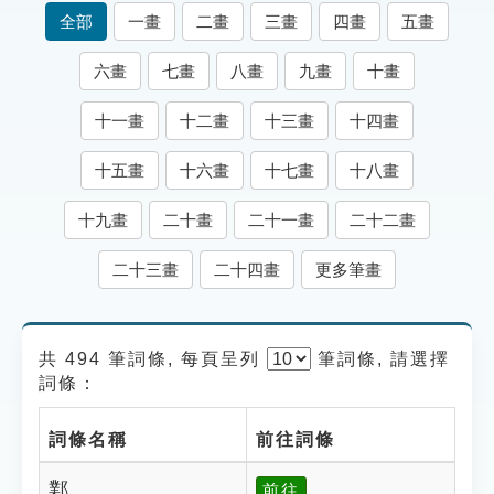
索引選單
全部
一畫
二畫
三畫
四畫
五畫
知識索引
六畫
七畫
八畫
九畫
十畫
單字索引
十一畫
十二畫
十三畫
十四畫
生命大百科索引
十五畫
十六畫
十七畫
十八畫
遊戲專區
十九畫
二十畫
二十一畫
二十二畫
教學應用
二十三畫
二十四畫
更多筆畫
貓頭鷹博士
共 494 筆詞條, 每頁呈列
筆
詞條, 請選擇
詞條：
詞條名稱
前往詞條
鄴
前往