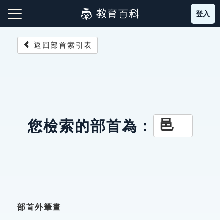
跳
登入
:::
到
主
:::
要
返回部首索引表
內
容
注音索引圖示
筆畫索引圖示
部首索引表圖示
邑
您檢索的部首為：
網站導覽
生字詞彙表
成語故事
部首外筆畫