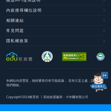
開放API使用說明
內嵌搜尋欄位說明
相關連結
常見問題
隱私權政策
本網站內容豐富，雖經審查仍有可能疏漏，
若有欠妥之處，請隨時與
我們聯絡。
貓頭鷹博士
Copyright©2014教育部
丨系統維運廠商：卡米爾有限公司
本站建議最佳瀏覽器版本為
Chrome 63+、Firefox57+、Edge79+及