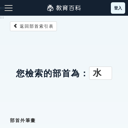
跳
登入
:::
到
主
:::
要
返回部首索引表
內
容
注音索引圖示
筆畫索引圖示
部首索引表圖示
水
您檢索的部首為：
網站導覽
生字詞彙表
成語故事
部首外筆畫