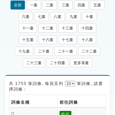
索引選單
全部
一畫
二畫
三畫
四畫
五畫
知識索引
六畫
七畫
八畫
九畫
十畫
單字索引
十一畫
十二畫
十三畫
十四畫
生命大百科索引
十五畫
十六畫
十七畫
十八畫
遊戲專區
十九畫
二十畫
二十一畫
二十二畫
教學應用
二十三畫
二十四畫
更多筆畫
貓頭鷹博士
共 1753 筆詞條, 每頁呈列
筆
詞條, 請選
擇詞條：
詞條名稱
前往詞條
𤄑
前往