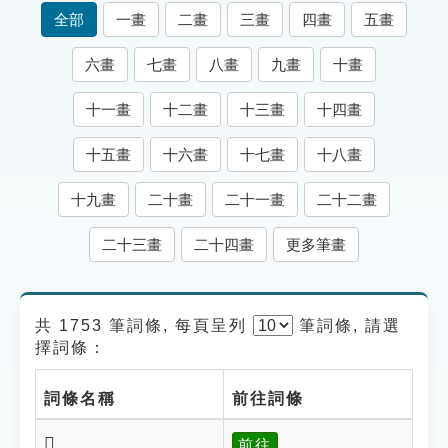
索引選單
全部
一畫
二畫
三畫
四畫
五畫
知識索引
六畫
七畫
八畫
九畫
十畫
單字索引
十一畫
十二畫
十三畫
十四畫
生命大百科索引
十五畫
十六畫
十七畫
十八畫
遊戲專區
十九畫
二十畫
二十一畫
二十二畫
教學應用
二十三畫
二十四畫
更多筆畫
貓頭鷹博士
共 1753 筆詞條, 每頁呈列
筆
詞條, 請選
擇詞條：
詞條名稱
前往詞條
𤄑
前往