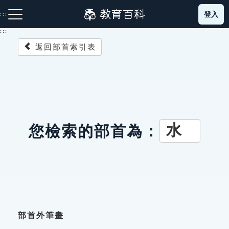
跳
登入
:::
到
主
:::
要
返回部首索引表
內
容
注音索引圖示
筆畫索引圖示
部首索引表圖示
水
您檢索的部首為：
網站導覽
生字詞彙表
成語故事
部首外筆畫