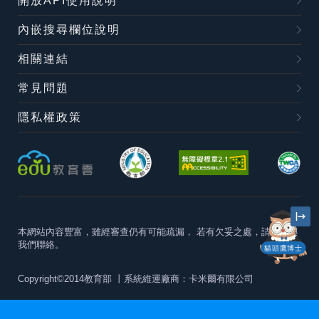
開放API使用說明
內嵌搜尋欄位說明
相關連結
常見問題
隱私權政策
本網站內容豐富，雖經審查仍有可能疏漏，
若有欠妥之處，請隨時與
我們聯絡。
貓頭鷹博士
Copyright©2014教育部
丨系統維運廠商：卡米爾有限公司
本站建議最佳瀏覽器版本為
Chrome 63+、Firefox57+、Edge79+及