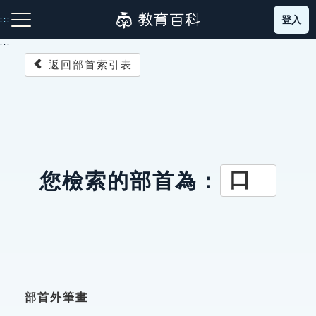
跳
登入
:::
到
主
:::
要
返回部首索引表
內
容
注音索引圖示
筆畫索引圖示
部首索引表圖示
口
您檢索的部首為：
網站導覽
生字詞彙表
成語故事
部首外筆畫