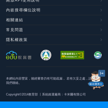
開放API使用說明
內嵌搜尋欄位說明
相關連結
常見問題
隱私權政策
本網站內容豐富，雖經審查仍有可能疏漏，
若有欠妥之處，請隨時與
我們聯絡。
貓頭鷹博士
Copyright©2014教育部
丨系統維運廠商：卡米爾有限公司
本站建議最佳瀏覽器版本為
Chrome 63+、Firefox57+、Edge79+及