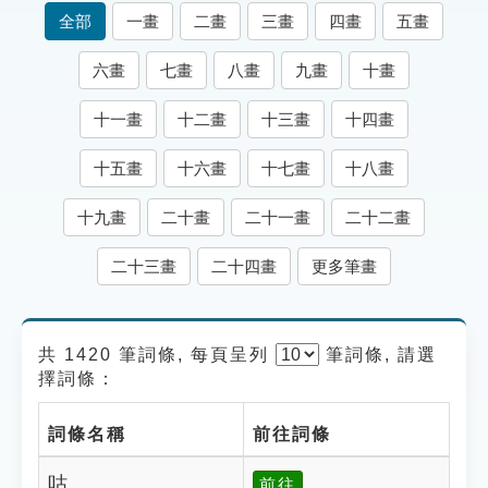
索引選單
全部
一畫
二畫
三畫
四畫
五畫
知識索引
六畫
七畫
八畫
九畫
十畫
單字索引
十一畫
十二畫
十三畫
十四畫
生命大百科索引
十五畫
十六畫
十七畫
十八畫
遊戲專區
十九畫
二十畫
二十一畫
二十二畫
教學應用
二十三畫
二十四畫
更多筆畫
貓頭鷹博士
共 1420 筆詞條, 每頁呈列
筆
詞條, 請選
擇詞條：
詞條名稱
前往詞條
咕
前往