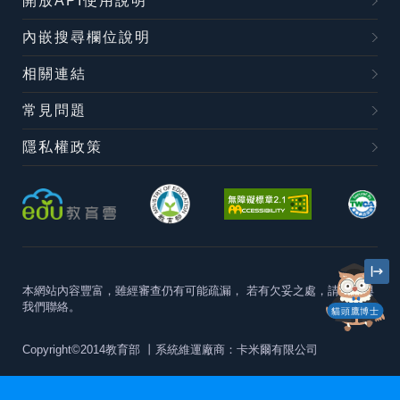
開放API使用說明
內嵌搜尋欄位說明
相關連結
常見問題
隱私權政策
本網站內容豐富，雖經審查仍有可能疏漏，
若有欠妥之處，請隨時與
我們聯絡。
貓頭鷹博士
Copyright©2014教育部
丨系統維運廠商：卡米爾有限公司
本站建議最佳瀏覽器版本為
Chrome 63+、Firefox57+、Edge79+及