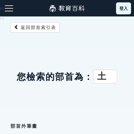
跳
登入
:::
到
主
:::
要
返回部首索引表
內
容
注音索引圖示
筆畫索引圖示
部首索引表圖示
土
您檢索的部首為：
網站導覽
生字詞彙表
成語故事
部首外筆畫