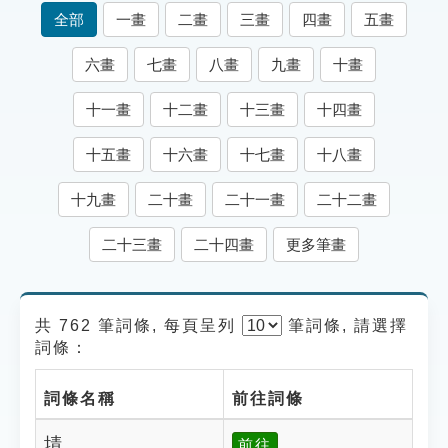
索引選單
全部
一畫
二畫
三畫
四畫
五畫
知識索引
六畫
七畫
八畫
九畫
十畫
單字索引
十一畫
十二畫
十三畫
十四畫
生命大百科索引
十五畫
十六畫
十七畫
十八畫
遊戲專區
十九畫
二十畫
二十一畫
二十二畫
教學應用
二十三畫
二十四畫
更多筆畫
貓頭鷹博士
共 762 筆詞條, 每頁呈列
筆
詞條, 請選擇
詞條：
詞條名稱
前往詞條
埥
前往