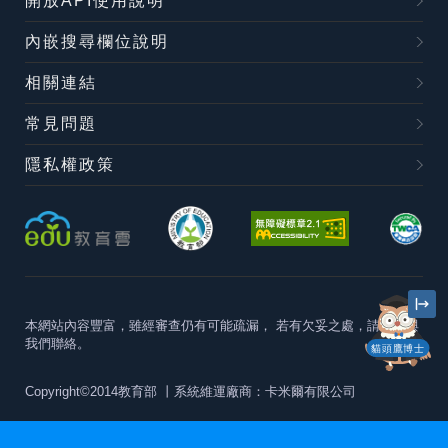
開放API使用說明
內嵌搜尋欄位說明
相關連結
常見問題
隱私權政策
本網站內容豐富，雖經審查仍有可能疏漏，
若有欠妥之處，請隨時與
我們聯絡。
貓頭鷹博士
Copyright©2014教育部
丨系統維運廠商：卡米爾有限公司
本站建議最佳瀏覽器版本為
Chrome 63+、Firefox57+、Edge79+及