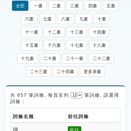
索引選單
全部
一畫
二畫
三畫
四畫
五畫
知識索引
六畫
七畫
八畫
九畫
十畫
單字索引
十一畫
十二畫
十三畫
十四畫
生命大百科索引
十五畫
十六畫
十七畫
十八畫
遊戲專區
十九畫
二十畫
二十一畫
二十二畫
教學應用
二十三畫
二十四畫
更多筆畫
貓頭鷹博士
共 657 筆詞條, 每頁呈列
筆
詞條, 請選擇
詞條：
詞條名稱
前往詞條
蹪
前往