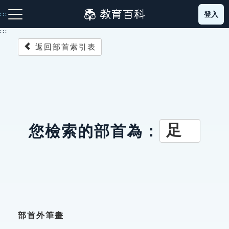
跳
登入
:::
到
主
:::
要
返回部首索引表
內
容
注音索引圖示
筆畫索引圖示
部首索引表圖示
足
您檢索的部首為：
網站導覽
生字詞彙表
成語故事
部首外筆畫