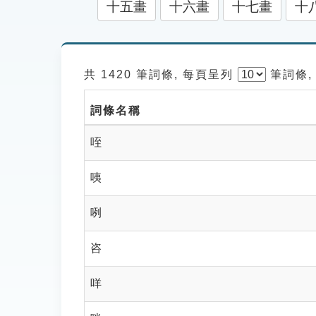
十五畫
十六畫
十七畫
十
共 1420 筆詞條, 每頁呈列
筆
詞條,
詞條名稱
咥
咦
咧
咨
咩