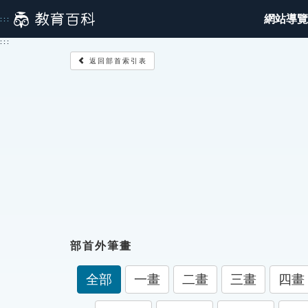
跳
網站導覽
:::
到
主
:::
要
返回部首索引表
內
容
部首外筆畫
全部
一畫
二畫
三畫
四畫