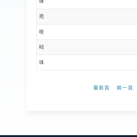
咪
咫
咬
咭
咮
最前頁
前一頁