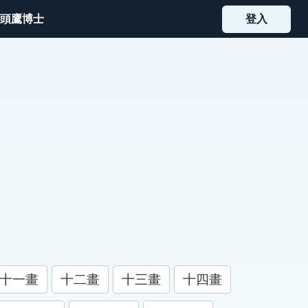
頭鷹博士
登入
十一畫
十二畫
十三畫
十四畫