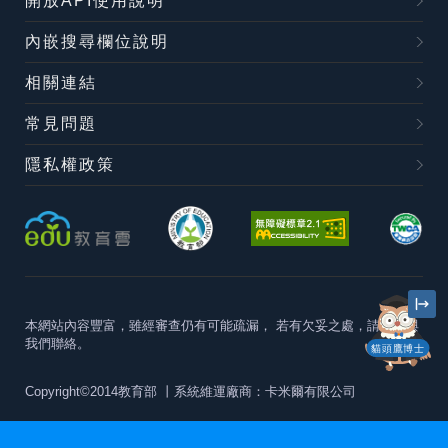
開放API使用說明
內嵌搜尋欄位說明
相關連結
常見問題
隱私權政策
本網站內容豐富，雖經審查仍有可能疏漏，
若有欠妥之處，請隨時與
我們聯絡。
貓頭鷹博士
Copyright©2014教育部
丨系統維運廠商：卡米爾有限公司
本站建議最佳瀏覽器版本為
Chrome 63+、Firefox57+、Edge79+及