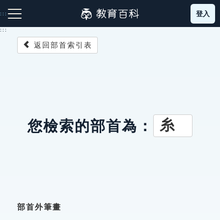
跳
登入
:::
到
主
:::
要
返回部首索引表
內
容
注音索引圖示
筆畫索引圖示
部首索引表圖示
糸
您檢索的部首為：
網站導覽
生字詞彙表
成語故事
部首外筆畫