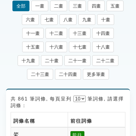
索引選單
全部
一畫
二畫
三畫
四畫
五畫
知識索引
六畫
七畫
八畫
九畫
十畫
單字索引
十一畫
十二畫
十三畫
十四畫
生命大百科索引
十五畫
十六畫
十七畫
十八畫
遊戲專區
十九畫
二十畫
二十一畫
二十二畫
教學應用
二十三畫
二十四畫
更多筆畫
貓頭鷹博士
共 861 筆詞條, 每頁呈列
筆
詞條, 請選擇
詞條：
詞條名稱
前往詞條
綮
前往