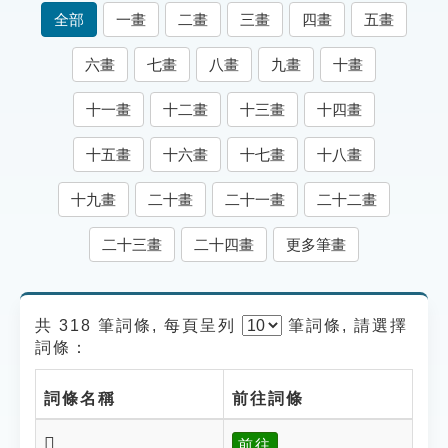
索引選單
全部
一畫
二畫
三畫
四畫
五畫
知識索引
六畫
七畫
八畫
九畫
十畫
單字索引
十一畫
十二畫
十三畫
十四畫
生命大百科索引
十五畫
十六畫
十七畫
十八畫
遊戲專區
十九畫
二十畫
二十一畫
二十二畫
教學應用
二十三畫
二十四畫
更多筆畫
貓頭鷹博士
共 318 筆詞條, 每頁呈列
筆
詞條, 請選擇
詞條：
詞條名稱
前往詞條
𡨉
前往