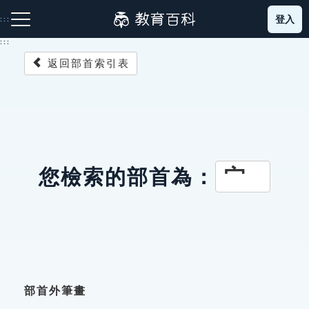
跳
登入
:::
到
主
:::
要
返回部首索引表
內
容
注音索引圖示
筆畫索引圖示
部首索引表圖示
宀
您檢索的部首為：
網站導覽
生字詞彙表
成語故事
部首外筆畫