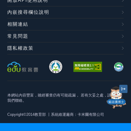
開放API使用說明
內嵌搜尋欄位說明
相關連結
常見問題
隱私權政策
本網站內容豐富，雖經審查仍有可能疏漏，
若有欠妥之處，請隨時與
我們聯絡。
貓頭鷹博士
Copyright©2014教育部
丨系統維運廠商：卡米爾有限公司
本站建議最佳瀏覽器版本為
Chrome 63+、Firefox57+、Edge79+及